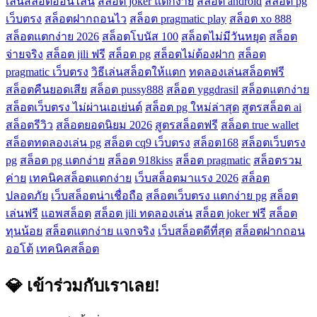
เล่นสล็อตออนไลน์
สล็อต joker แตกง่าย
สล็อต android
สล็อต pg
เว็บตรง
สล็อตฝากถอนไว
สล็อต pragmatic play
สล็อต xo 888
สล็อตแตกง่าย 2026
สล็อตโบนัส 100
สล็อตไม่มีวันหยุด
สล็อต
จ่ายจริง
สล็อต jili ฟรี
สล็อต pg
สล็อตไม่ต้องฝาก
สล็อต
pragmatic เว็บตรง
วิธีเล่นสล็อตให้แตก
ทดลองเล่นสล็อตฟรี
สล็อตคืนยอดเสีย
สล็อต pussy888
สล็อต yggdrasil
สล็อตแตกง่าย
สล็อตเว็บตรง ไม่ผ่านเอเย่นต์
สล็อต pg ใหม่ล่าสุด
สูตรสล็อต ai
สล็อตรีวิว
สล็อตยอดนิยม 2026
สูตรสล็อตฟรี
สล็อต true wallet
สล็อตทดลองเล่น pg
สล็อต cq9 เว็บตรง
สล็อต168
สล็อตเว็บตรง
pg
สล็อต pg แตกง่าย
สล็อต 918kiss
สล็อต pragmatic
สล็อตรวม
ค่าย
เทคนิคสล็อตแตกง่าย
เว็บสล็อตมาแรง 2026
สล็อต
ปลอดภัย
เว็บสล็อตน่าเชื่อถือ
สล็อตเว็บตรง แตกง่าย pg
สล็อต
เล่นฟรี
แอพสล็อต
สล็อต jili ทดลองเล่น
สล็อต joker ฟรี
สล็อต
ทุนน้อย
สล็อตแตกง่าย แจกจริง
เว็บสล็อตดีที่สุด
สล็อตฝากถอน
ออโต้
เทคนิคสล็อต
💎 เข้าร่วมกับเราเลย!