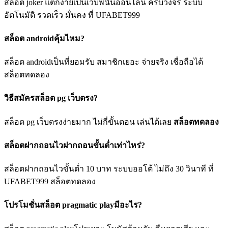
สล็อต joker แตกง่ายเป็นเว็บพนันออนไลน์ ครบวงจร ระบบ
อัตโนมัติ รวดเร็ว มั่นคง ที่ UFABET999
สล็อต androidคุ้มไหม?
สล็อต androidเป็นที่ยอมรับ สมาชิกเยอะ จ่ายจริง เชื่อถือได้
สล็อตทดลอง
วิธีสมัครสล็อต pg เว็บตรง?
สล็อต pg เว็บตรงง่ายมาก ไม่กี่ขั้นตอน เล่นได้เลย
สล็อตทดลอง
สล็อตฝากถอนไวฝากถอนขั้นต่ำเท่าไหร่?
สล็อตฝากถอนไวขั้นต่ำ 10 บาท ระบบออโต้ ไม่ถึง 30 วินาที ที่
UFABET999 สล็อตทดลอง
โปรโมชั่นสล็อต pragmatic playมีอะไร?