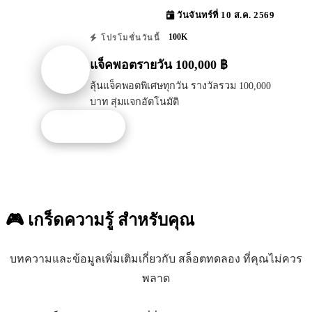
วันจันทร์ที่ 10 ส.ค. 2569
100K
โปรโมชั่นวันนี้
แจ็คพอตรายวัน 100,000 ฿
ลุ้นแจ็คพอตพิเศษทุกวัน รางวัลรวม 100,000
บาท สุ่มแจกอัตโนมัติ
รับโปรนี้
🎮 เกร็ดความรู้
สำหรับคุณ
บทความและข้อมูลเพิ่มเติมเกี่ยวกับ สล็อตทดลอง ที่คุณไม่ควร
พลาด