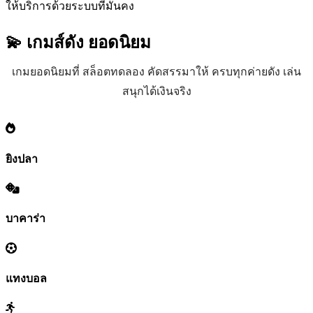
ให้บริการด้วยระบบที่มั่นคง
💫 เกมส์ดัง
ยอดนิยม
เกมยอดนิยมที่ สล็อตทดลอง คัดสรรมาให้ ครบทุกค่ายดัง เล่น
สนุกได้เงินจริง
ยิงปลา
บาคาร่า
แทงบอล