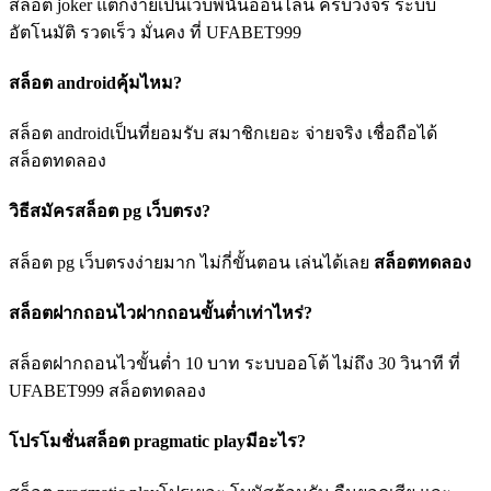
สล็อต joker แตกง่ายเป็นเว็บพนันออนไลน์ ครบวงจร ระบบ
อัตโนมัติ รวดเร็ว มั่นคง ที่ UFABET999
สล็อต androidคุ้มไหม?
สล็อต androidเป็นที่ยอมรับ สมาชิกเยอะ จ่ายจริง เชื่อถือได้
สล็อตทดลอง
วิธีสมัครสล็อต pg เว็บตรง?
สล็อต pg เว็บตรงง่ายมาก ไม่กี่ขั้นตอน เล่นได้เลย
สล็อตทดลอง
สล็อตฝากถอนไวฝากถอนขั้นต่ำเท่าไหร่?
สล็อตฝากถอนไวขั้นต่ำ 10 บาท ระบบออโต้ ไม่ถึง 30 วินาที ที่
UFABET999 สล็อตทดลอง
โปรโมชั่นสล็อต pragmatic playมีอะไร?