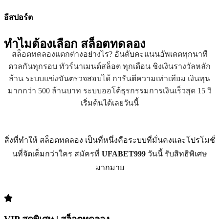
อีสปอร์ต
ทำไมต้องเลือก
สล็อตทดลอง
สล็อตทดลองแตกต่างอย่างไร? อันดับคะแนนอัพเดตทุกนาที
ดวลกันทุกรอบ ทัวร์นาเมนต์สล็อต ทุกเดือน ชิงเงินรางวัลหลัก
ล้าน ระบบแข่งขันตรวจสอบได้ การันตีความเท่าเทียม เงินทุน
มากกว่า 500 ล้านบาท ระบบออโต้ธุรกรรมการเงินเร็วสุด 15 วิ
เริ่มต้นได้เลยวันนี้
สิ่งที่ทำให้ สล็อตทดลอง เป็นที่หนึ่งคือระบบที่มั่นคงและโปรโมชั่
นที่จัดเต็มกว่าใคร สมัครที่
UFABET999
วันนี้ รับสิทธิพิเศษ
มากมาย