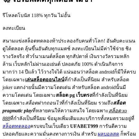
รีโหลดโบนัส 118% ทุกวัน ไม่อั้น
ลงทะเบียน
สนามแข่งสล็อตทดลองท้าประลองกับคนทั่วโลก! อันดับคะแนน
ดูได้ตลอด ลุ้นขึ้นอันดับทุกแมตช์ ลงทะเบียนไม่มีค่าใช้จ่าย ชิง
รางวัลจริง ทัวร์นาเมนต์สล็อต ทุกสัปดาห์ เงินรางวัลรวมหลัก
ล้าน เว็บหลักไม่ผ่านเอเย่นต์ ปลอดภัย 100% ดำเนินกิจการ
มากว่า 14 ปีแล้ว ไว้วางใจได้ แน่นอนว่าสล็อต androidก็มีให้ครบ
โดยเฉพาะ
เล่นสล็อตออนไลน์
ที่กำลังเป็นที่นิยม สำหรับสล็อต
joker แตกง่ายนั้นมีความโดดเด่น สำหรับสล็อต androidนั้นมี
ความโดดเด่น โดยเฉพาะ
สล็อต pg เว็บตรง
ที่กำลังเป็นที่นิยม
โดยเฉพาะ
สล็อตฝากถอนไว
ที่กำลังเป็นที่นิยม รวมถึง
สล็อต
pragmatic play
ที่หลายคนให้ความสนใจ โดยเฉพาะ
สล็อต xo
888
ที่กำลังเป็นที่นิยม ข้อมูลเพิ่มเติมและบริการทั้งหมดรวมอยู่ที่
สล็อตทดลอง
ครบจบในเว็บเดียว
UFABET999
การันตีความ
ปลอดภัยและความมั่นคงทางการเงิน สำหรับ
ผลบอลสด
ก็พร้อม