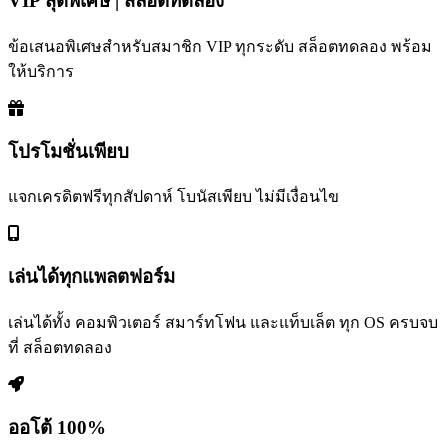
VIP สุดพิเศษ | สล็อตทดลอง
ข้อเสนอพิเศษสำหรับสมาชิก VIP ทุกระดับ สล็อตทดลอง พร้อม
ให้บริการ
โปรโมชั่นเพียบ
แจกเครดิตฟรีทุกสัปดาห์ โบนัสเพียบ ไม่มีเงื่อนไข
เล่นได้ทุกแพลตฟอร์ม
เล่นได้ทั้ง คอมพิวเตอร์ สมาร์ทโฟน และแท็บเล็ต ทุก OS ครบจบ
ที่ สล็อตทดลอง
ออโต้ 100%