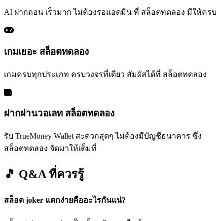
AI ฝากถอน เร็วมาก ไม่ต้องรอแอดมิน ที่ สล็อตทดลอง มีให้ครบ
เกมเยอะ สล็อตทดลอง
เกมครบทุกประเภท ครบวงจรที่เดียว สัมผัสได้ที่ สล็อตทดลอง
ฝากผ่านวอเลท สล็อตทดลอง
รับ TrueMoney Wallet สะดวกสุดๆ ไม่ต้องมีบัญชีธนาคาร ซึ่ง
สล็อตทดลอง จัดมาให้เต็มที่
🎵 Q&A
ที่ควรรู้
สล็อต joker แตกง่ายคืออะไรกันแน่?