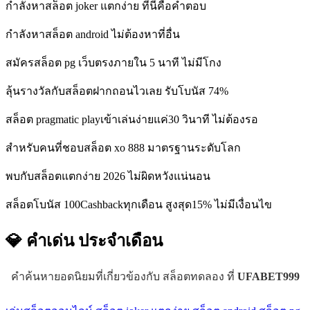
กำลังหาสล็อต joker แตกง่าย ที่นี่คือคำตอบ
กำลังหาสล็อต android ไม่ต้องหาที่อื่น
สมัครสล็อต pg เว็บตรงภายใน 5 นาที ไม่มีโกง
ลุ้นรางวัลกับสล็อตฝากถอนไวเลย รับโบนัส 74%
สล็อต pragmatic playเข้าเล่นง่ายแค่30 วินาที ไม่ต้องรอ
สำหรับคนที่ชอบสล็อต xo 888 มาตรฐานระดับโลก
พบกับสล็อตแตกง่าย 2026 ไม่ผิดหวังแน่นอน
สล็อตโบนัส 100Cashbackทุกเดือน สูงสุด15% ไม่มีเงื่อนไข
💎 คำเด่น
ประจำเดือน
คำค้นหายอดนิยมที่เกี่ยวข้องกับ สล็อตทดลอง ที่
UFABET999