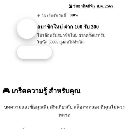
วันอาทิตย์ที่ 9 ส.ค. 2569
300%
โปรโมชั่นวันนี้
สมาชิกใหม่ ฝาก 100 รับ 300
โปรต้อนรับสมาชิกใหม่ ฝากครั้งแรกรับ
โบนัส 300% สูงสุดไม่จำกัด
รับโปรนี้
🎮 เกร็ดความรู้
สำหรับคุณ
บทความและข้อมูลเพิ่มเติมเกี่ยวกับ สล็อตทดลอง ที่คุณไม่ควร
พลาด