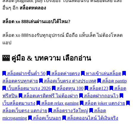
สล็อต pragmatic playโปรเยอะ โบนัสต้อนรับ คืนยอดเสีย และ
อื่นๆ อีก
สล็อตทดลอง
สล็อต xo 888เล่นผ่านแอปได้ไหม?
สล็อต xo 888รองรับทุกอุปกรณ์ มือถือ แท็บเล็ต ไม่ต้องโหลด
แอป
🎰 คู่มือ & บทความ
เลือกอ่าน
สล็อตฝากขั้นต่ำ 50
สล็อตค่ายตรง
ทางเข้าเล่นสล็อต
สล็อตครบทุกค่าย
สล็อตเว็บตรง ต่างประเทศ
สล็อต pantip
เว็บสล็อตมาแรง 2026
สล็อตทุน 100
สล็อต123
สล็อต
ฟรีสปิน
สล็อตเครดิตฟรี ไม่ต้องฝาก
สล็อตฝากถอนไว
เว็บสล็อตมาแรง
สล็อต relax gaming
สล็อต joker แตกง่าย
สล็อตเว็บตรง แตกง่าย
สล็อตรางวัลใหญ่
สล็อต
microgaming
สล็อตเว็บนอก
สล็อตออนไลน์ ได้เงินจริง