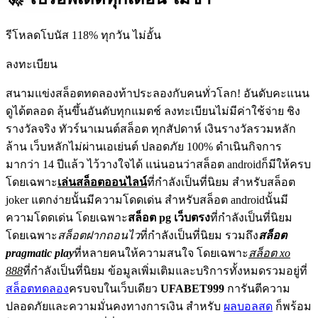
รีโหลดโบนัส 118% ทุกวัน ไม่อั้น
ลงทะเบียน
สนามแข่งสล็อตทดลองท้าประลองกับคนทั่วโลก! อันดับคะแนน
ดูได้ตลอด ลุ้นขึ้นอันดับทุกแมตช์ ลงทะเบียนไม่มีค่าใช้จ่าย ชิง
รางวัลจริง ทัวร์นาเมนต์สล็อต ทุกสัปดาห์ เงินรางวัลรวมหลัก
ล้าน เว็บหลักไม่ผ่านเอเย่นต์ ปลอดภัย 100% ดำเนินกิจการ
มากว่า 14 ปีแล้ว ไว้วางใจได้ แน่นอนว่าสล็อต androidก็มีให้ครบ
โดยเฉพาะ
เล่นสล็อตออนไลน์
ที่กำลังเป็นที่นิยม สำหรับสล็อต
joker แตกง่ายนั้นมีความโดดเด่น สำหรับสล็อต androidนั้นมี
ความโดดเด่น โดยเฉพาะ
สล็อต pg เว็บตรง
ที่กำลังเป็นที่นิยม
โดยเฉพาะ
สล็อตฝากถอนไว
ที่กำลังเป็นที่นิยม รวมถึง
สล็อต
pragmatic play
ที่หลายคนให้ความสนใจ โดยเฉพาะ
สล็อต xo
888
ที่กำลังเป็นที่นิยม ข้อมูลเพิ่มเติมและบริการทั้งหมดรวมอยู่ที่
สล็อตทดลอง
ครบจบในเว็บเดียว
UFABET999
การันตีความ
ปลอดภัยและความมั่นคงทางการเงิน สำหรับ
ผลบอลสด
ก็พร้อม