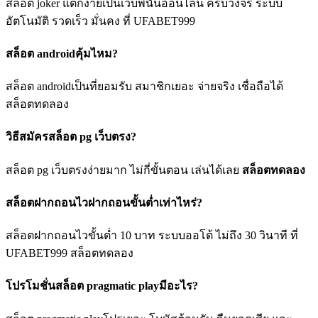
สล็อต joker แตกง่ายเป็นเว็บพนันออนไลน์ ครบวงจร ระบบ
อัตโนมัติ รวดเร็ว มั่นคง ที่ UFABET999
สล็อต androidคุ้มไหม?
สล็อต androidเป็นที่ยอมรับ สมาชิกเยอะ จ่ายจริง เชื่อถือได้
สล็อตทดลอง
วิธีสมัครสล็อต pg เว็บตรง?
สล็อต pg เว็บตรงง่ายมาก ไม่กี่ขั้นตอน เล่นได้เลย
สล็อตทดลอง
สล็อตฝากถอนไวฝากถอนขั้นต่ำเท่าไหร่?
สล็อตฝากถอนไวขั้นต่ำ 10 บาท ระบบออโต้ ไม่ถึง 30 วินาที ที่
UFABET999 สล็อตทดลอง
โปรโมชั่นสล็อต pragmatic playมีอะไร?