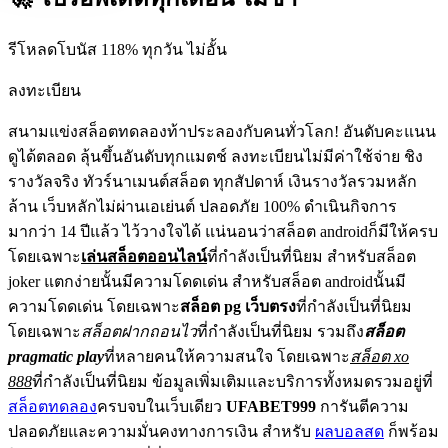
รีโหลดโบนัส 118% ทุกวัน ไม่อั้น
ลงทะเบียน
สนามแข่งสล็อตทดลองท้าประลองกับคนทั่วโลก! อันดับคะแนน
ดูได้ตลอด ลุ้นขึ้นอันดับทุกแมตช์ ลงทะเบียนไม่มีค่าใช้จ่าย ชิง
รางวัลจริง ทัวร์นาเมนต์สล็อต ทุกสัปดาห์ เงินรางวัลรวมหลัก
ล้าน เว็บหลักไม่ผ่านเอเย่นต์ ปลอดภัย 100% ดำเนินกิจการ
มากว่า 14 ปีแล้ว ไว้วางใจได้ แน่นอนว่าสล็อต androidก็มีให้ครบ
โดยเฉพาะ
เล่นสล็อตออนไลน์
ที่กำลังเป็นที่นิยม สำหรับสล็อต
joker แตกง่ายนั้นมีความโดดเด่น สำหรับสล็อต androidนั้นมี
ความโดดเด่น โดยเฉพาะ
สล็อต pg เว็บตรง
ที่กำลังเป็นที่นิยม
โดยเฉพาะ
สล็อตฝากถอนไว
ที่กำลังเป็นที่นิยม รวมถึง
สล็อต
pragmatic play
ที่หลายคนให้ความสนใจ โดยเฉพาะ
สล็อต xo
888
ที่กำลังเป็นที่นิยม ข้อมูลเพิ่มเติมและบริการทั้งหมดรวมอยู่ที่
สล็อตทดลอง
ครบจบในเว็บเดียว
UFABET999
การันตีความ
ปลอดภัยและความมั่นคงทางการเงิน สำหรับ
ผลบอลสด
ก็พร้อม