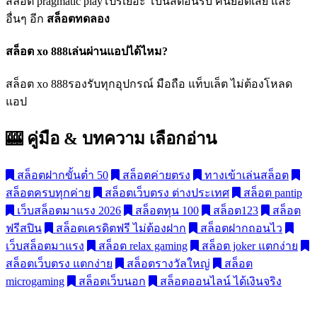
สล็อต pragmatic playโปรเยอะ โบนัสต้อนรับ คืนยอดเสีย และ
อื่นๆ อีก
สล็อตทดลอง
สล็อต xo 888เล่นผ่านแอปได้ไหม?
สล็อต xo 888รองรับทุกอุปกรณ์ มือถือ แท็บเล็ต ไม่ต้องโหลด
แอป
🎰 คู่มือ & บทความ
เลือกอ่าน
สล็อตฝากขั้นต่ำ 50
สล็อตค่ายตรง
ทางเข้าเล่นสล็อต
สล็อตครบทุกค่าย
สล็อตเว็บตรง ต่างประเทศ
สล็อต pantip
เว็บสล็อตมาแรง 2026
สล็อตทุน 100
สล็อต123
สล็อต
ฟรีสปิน
สล็อตเครดิตฟรี ไม่ต้องฝาก
สล็อตฝากถอนไว
เว็บสล็อตมาแรง
สล็อต relax gaming
สล็อต joker แตกง่าย
สล็อตเว็บตรง แตกง่าย
สล็อตรางวัลใหญ่
สล็อต
microgaming
สล็อตเว็บนอก
สล็อตออนไลน์ ได้เงินจริง