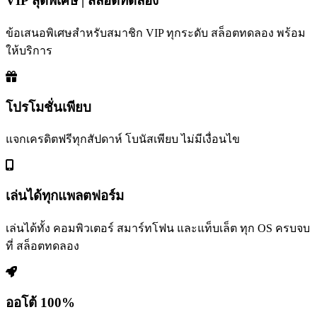
VIP สุดพิเศษ | สล็อตทดลอง
ข้อเสนอพิเศษสำหรับสมาชิก VIP ทุกระดับ สล็อตทดลอง พร้อม
ให้บริการ
โปรโมชั่นเพียบ
แจกเครดิตฟรีทุกสัปดาห์ โบนัสเพียบ ไม่มีเงื่อนไข
เล่นได้ทุกแพลตฟอร์ม
เล่นได้ทั้ง คอมพิวเตอร์ สมาร์ทโฟน และแท็บเล็ต ทุก OS ครบจบ
ที่ สล็อตทดลอง
ออโต้ 100%