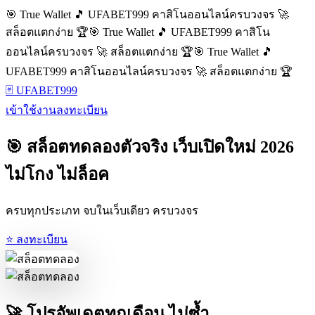
🎯 True Wallet 🎵 UFABET999 คาสิโนออนไลน์ครบวงจร 🚀
สล็อตแตกง่าย 🏆
🎯 True Wallet 🎵 UFABET999 คาสิโน
ออนไลน์ครบวงจร 🚀 สล็อตแตกง่าย 🏆
🎯 True Wallet 🎵
UFABET999 คาสิโนออนไลน์ครบวงจร 🚀 สล็อตแตกง่าย 🏆
🃏 UFABET999
เข้าใช้งาน
ลงทะเบียน
🎯 สล็อตทดลองตัวจริง เว็บเปิดใหม่ 2026
ไม่โกง ไม่ล็อค
ครบทุกประเภท จบในเว็บเดียว ครบวงจร
⭐ ลงทะเบียน
🚀 โปรอัพเดตทุกเดือน ไม่ซ้ำ