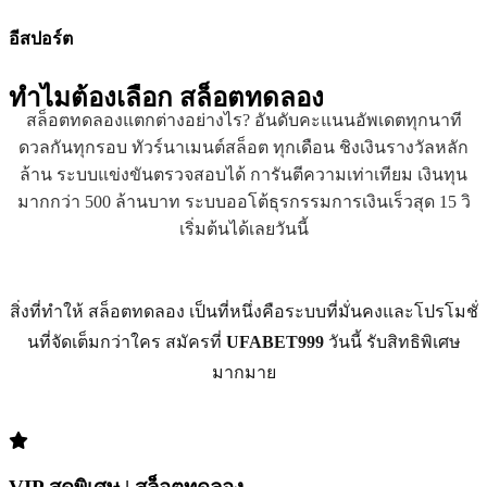
อีสปอร์ต
ทำไมต้องเลือก
สล็อตทดลอง
สล็อตทดลองแตกต่างอย่างไร? อันดับคะแนนอัพเดตทุกนาที
ดวลกันทุกรอบ ทัวร์นาเมนต์สล็อต ทุกเดือน ชิงเงินรางวัลหลัก
ล้าน ระบบแข่งขันตรวจสอบได้ การันตีความเท่าเทียม เงินทุน
มากกว่า 500 ล้านบาท ระบบออโต้ธุรกรรมการเงินเร็วสุด 15 วิ
เริ่มต้นได้เลยวันนี้
สิ่งที่ทำให้ สล็อตทดลอง เป็นที่หนึ่งคือระบบที่มั่นคงและโปรโมชั่
นที่จัดเต็มกว่าใคร สมัครที่
UFABET999
วันนี้ รับสิทธิพิเศษ
มากมาย