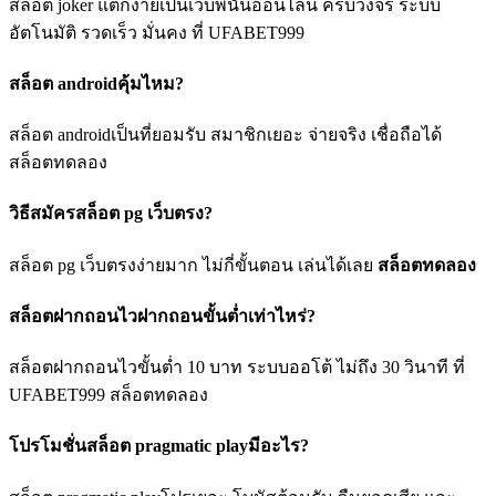
สล็อต joker แตกง่ายเป็นเว็บพนันออนไลน์ ครบวงจร ระบบ
อัตโนมัติ รวดเร็ว มั่นคง ที่ UFABET999
สล็อต androidคุ้มไหม?
สล็อต androidเป็นที่ยอมรับ สมาชิกเยอะ จ่ายจริง เชื่อถือได้
สล็อตทดลอง
วิธีสมัครสล็อต pg เว็บตรง?
สล็อต pg เว็บตรงง่ายมาก ไม่กี่ขั้นตอน เล่นได้เลย
สล็อตทดลอง
สล็อตฝากถอนไวฝากถอนขั้นต่ำเท่าไหร่?
สล็อตฝากถอนไวขั้นต่ำ 10 บาท ระบบออโต้ ไม่ถึง 30 วินาที ที่
UFABET999 สล็อตทดลอง
โปรโมชั่นสล็อต pragmatic playมีอะไร?