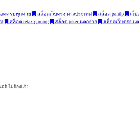
็อตครบทุกค่าย
สล็อตเว็บตรง ต่างประเทศ
สล็อต pantip
เว็บ
รง
สล็อต relax gaming
สล็อต joker แตกง่าย
สล็อตเว็บตรง แต
ัติ ไม่ต้องแจ้ง