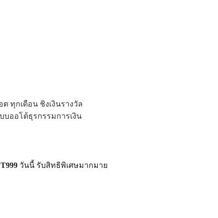
 ทุกเดือน ชิงเงินรางวัล
ะบบออโต้ธุรกรรมการเงิน
T999
วันนี้ รับสิทธิพิเศษมากมาย