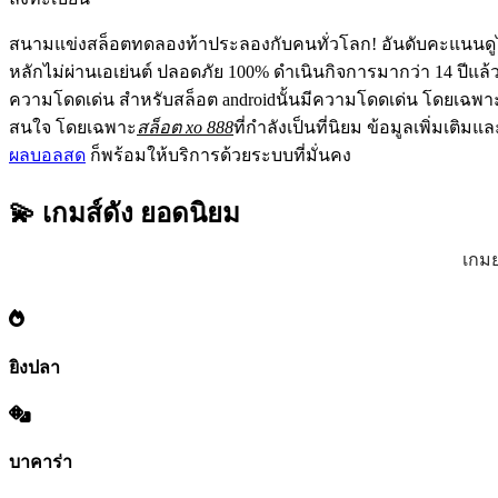
สนามแข่งสล็อตทดลองท้าประลองกับคนทั่วโลก! อันดับคะแนนดูได้ตลอ
หลักไม่ผ่านเอเย่นต์ ปลอดภัย 100% ดำเนินกิจการมากว่า 14 ปีแล้
ความโดดเด่น สำหรับสล็อต androidนั้นมีความโดดเด่น โดยเฉพา
สนใจ โดยเฉพาะ
สล็อต xo 888
ที่กำลังเป็นที่นิยม ข้อมูลเพิ่มเติมแ
ผลบอลสด
ก็พร้อมให้บริการด้วยระบบที่มั่นคง
💫 เกมส์ดัง
ยอดนิยม
เกมย
ยิงปลา
บาคาร่า