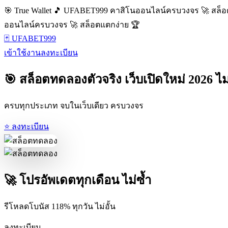
🎯 True Wallet 🎵 UFABET999 คาสิโนออนไลน์ครบวงจร 🚀 สล็อ
ออนไลน์ครบวงจร 🚀 สล็อตแตกง่าย 🏆
🃏 UFABET999
เข้าใช้งาน
ลงทะเบียน
🎯 สล็อตทดลองตัวจริง เว็บเปิดใหม่ 2026 ไม
ครบทุกประเภท จบในเว็บเดียว ครบวงจร
⭐ ลงทะเบียน
🚀 โปรอัพเดตทุกเดือน ไม่ซ้ำ
รีโหลดโบนัส 118% ทุกวัน ไม่อั้น
ลงทะเบียน