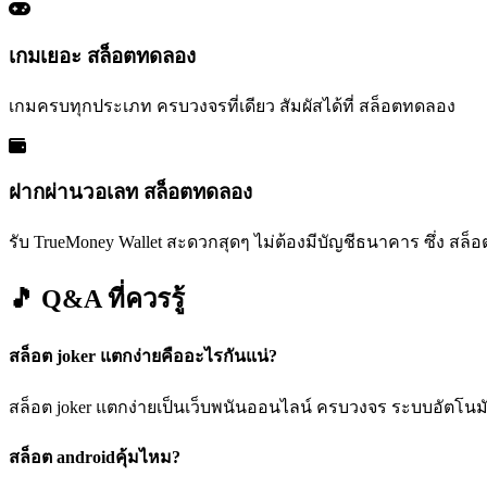
เกมเยอะ สล็อตทดลอง
เกมครบทุกประเภท ครบวงจรที่เดียว สัมผัสได้ที่ สล็อตทดลอง
ฝากผ่านวอเลท สล็อตทดลอง
รับ TrueMoney Wallet สะดวกสุดๆ ไม่ต้องมีบัญชีธนาคาร ซึ่ง สล็อ
🎵 Q&A
ที่ควรรู้
สล็อต joker แตกง่ายคืออะไรกันแน่?
สล็อต joker แตกง่ายเป็นเว็บพนันออนไลน์ ครบวงจร ระบบอัตโนมัต
สล็อต androidคุ้มไหม?