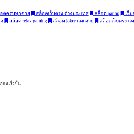
็อตครบทุกค่าย
สล็อตเว็บตรง ต่างประเทศ
สล็อต pantip
เว็บ
รง
สล็อต relax gaming
สล็อต joker แตกง่าย
สล็อตเว็บตรง แต
 ถอนเร็วขึ้น