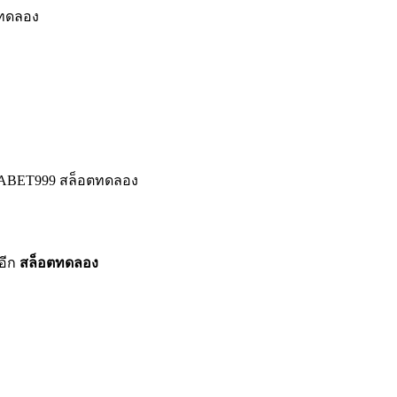
อตทดลอง
 UFABET999 สล็อตทดลอง
 อีก
สล็อตทดลอง