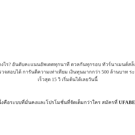
ไร? อันดับคะแนนอัพเดตทุกนาที ดวลกันทุกรอบ ทัวร์นาเมนต์สล็อต
รวจสอบได้ การันตีความเท่าเทียม เงินทุนมากกว่า 500 ล้านบาท ร
เร็วสุด 15 วิ เริ่มต้นได้เลยวันนี้
นึ่งคือระบบที่มั่นคงและโปรโมชั่นที่จัดเต็มกว่าใคร สมัครที่
UFABE