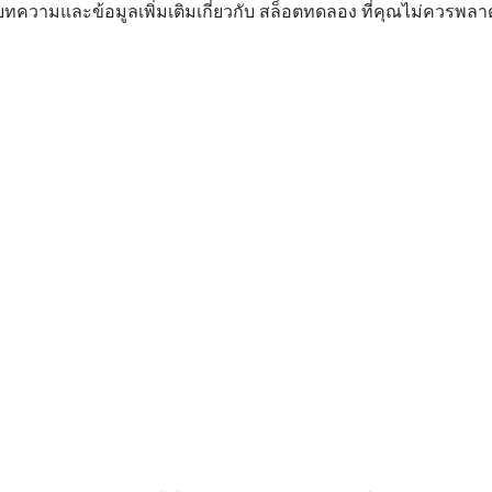
บทความและข้อมูลเพิ่มเติมเกี่ยวกับ สล็อตทดลอง ที่คุณไม่ควรพลา