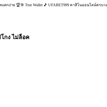
ตแตกง่าย 🏆
🎯 True Wallet 🎵 UFABET999 คาสิโนออนไลน์ครบวง
่โกง ไม่ล็อค