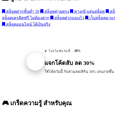
สล็อตฝากขั้นต่ำ 50
สล็อตค่ายตรง
ทางเข้าเล่นสล็อต
สล
สล็อตเครดิตฟรี ไม่ต้องฝาก
สล็อตฝากถอนไว
เว็บสล็อตมาแ
สล็อตออนไลน์ ได้เงินจริง
-30%
โปรโมชั่นวันนี้
แจกโค้ดลับ ลด 30%
ใช้โค้ดวันนี้ รับส่วนลดเทิร์น 30% เล่นง่ายขึ้น
🎮 เกร็ดความรู้
สำหรับคุณ