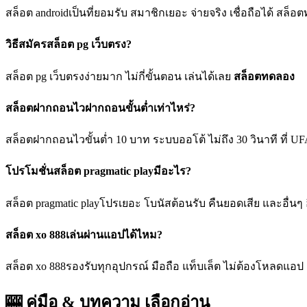
สล็อต androidเป็นที่ยอมรับ สมาชิกเยอะ จ่ายจริง เชื่อถือได้ สล็
วิธีสมัครสล็อต pg เว็บตรง?
สล็อต pg เว็บตรงง่ายมาก ไม่กี่ขั้นตอน เล่นได้เลย
สล็อตทดลอง
สล็อตฝากถอนไวฝากถอนขั้นต่ำเท่าไหร่?
สล็อตฝากถอนไวขั้นต่ำ 10 บาท ระบบออโต้ ไม่ถึง 30 วินาที ที่
โปรโมชั่นสล็อต pragmatic playมีอะไร?
สล็อต pragmatic playโปรเยอะ โบนัสต้อนรับ คืนยอดเสีย และอื่นๆ
สล็อต xo 888เล่นผ่านแอปได้ไหม?
สล็อต xo 888รองรับทุกอุปกรณ์ มือถือ แท็บเล็ต ไม่ต้องโหลดแอป
🎰 คู่มือ & บทความ
เลือกอ่าน