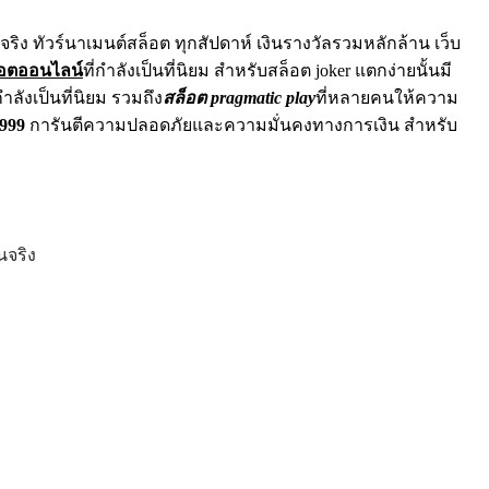
ิง ทัวร์นาเมนต์สล็อต ทุกสัปดาห์ เงินรางวัลรวมหลักล้าน เว็บ
็อตออนไลน์
ที่กำลังเป็นที่นิยม สำหรับสล็อต joker แตกง่ายนั้นมี
่กำลังเป็นที่นิยม รวมถึง
สล็อต pragmatic play
ที่หลายคนให้ความ
999
การันตีความปลอดภัยและความมั่นคงทางการเงิน สำหรับ
นจริง