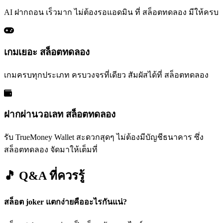
AI ฝากถอน เร็วมาก ไม่ต้องรอแอดมิน ที่ สล็อตทดลอง มีให้ครบ
เกมเยอะ สล็อตทดลอง
เกมครบทุกประเภท ครบวงจรที่เดียว สัมผัสได้ที่ สล็อตทดลอง
ฝากผ่านวอเลท สล็อตทดลอง
รับ TrueMoney Wallet สะดวกสุดๆ ไม่ต้องมีบัญชีธนาคาร ซึ่ง
สล็อตทดลอง จัดมาให้เต็มที่
🎵 Q&A
ที่ควรรู้
สล็อต joker แตกง่ายคืออะไรกันแน่?