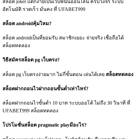
สล็อต joker แตกง่ายเป็นเว็บพนันออนไลน์ ครบวงจร ระบบ
อัตโนมัติ รวดเร็ว มั่นคง ที่ UFABET999
สล็อต androidคุ้มไหม?
สล็อต androidเป็นที่ยอมรับ สมาชิกเยอะ จ่ายจริง เชื่อถือได้
สล็อตทดลอง
วิธีสมัครสล็อต pg เว็บตรง?
สล็อต pg เว็บตรงง่ายมาก ไม่กี่ขั้นตอน เล่นได้เลย
สล็อตทดลอง
สล็อตฝากถอนไวฝากถอนขั้นต่ำเท่าไหร่?
สล็อตฝากถอนไวขั้นต่ำ 10 บาท ระบบออโต้ ไม่ถึง 30 วินาที ที่
UFABET999 สล็อตทดลอง
โปรโมชั่นสล็อต pragmatic playมีอะไร?