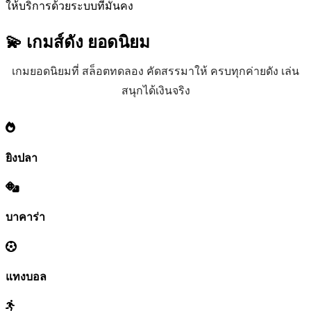
ให้บริการด้วยระบบที่มั่นคง
💫 เกมส์ดัง
ยอดนิยม
เกมยอดนิยมที่ สล็อตทดลอง คัดสรรมาให้ ครบทุกค่ายดัง เล่น
สนุกได้เงินจริง
ยิงปลา
บาคาร่า
แทงบอล