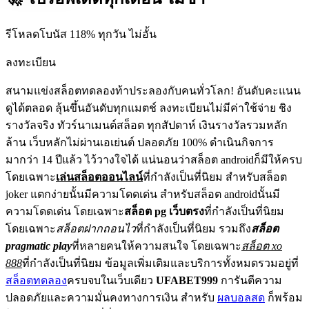
รีโหลดโบนัส 118% ทุกวัน ไม่อั้น
ลงทะเบียน
สนามแข่งสล็อตทดลองท้าประลองกับคนทั่วโลก! อันดับคะแนน
ดูได้ตลอด ลุ้นขึ้นอันดับทุกแมตช์ ลงทะเบียนไม่มีค่าใช้จ่าย ชิง
รางวัลจริง ทัวร์นาเมนต์สล็อต ทุกสัปดาห์ เงินรางวัลรวมหลัก
ล้าน เว็บหลักไม่ผ่านเอเย่นต์ ปลอดภัย 100% ดำเนินกิจการ
มากว่า 14 ปีแล้ว ไว้วางใจได้ แน่นอนว่าสล็อต androidก็มีให้ครบ
โดยเฉพาะ
เล่นสล็อตออนไลน์
ที่กำลังเป็นที่นิยม สำหรับสล็อต
joker แตกง่ายนั้นมีความโดดเด่น สำหรับสล็อต androidนั้นมี
ความโดดเด่น โดยเฉพาะ
สล็อต pg เว็บตรง
ที่กำลังเป็นที่นิยม
โดยเฉพาะ
สล็อตฝากถอนไว
ที่กำลังเป็นที่นิยม รวมถึง
สล็อต
pragmatic play
ที่หลายคนให้ความสนใจ โดยเฉพาะ
สล็อต xo
888
ที่กำลังเป็นที่นิยม ข้อมูลเพิ่มเติมและบริการทั้งหมดรวมอยู่ที่
สล็อตทดลอง
ครบจบในเว็บเดียว
UFABET999
การันตีความ
ปลอดภัยและความมั่นคงทางการเงิน สำหรับ
ผลบอลสด
ก็พร้อม