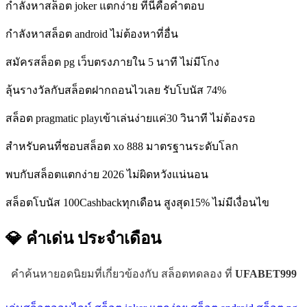
กำลังหาสล็อต joker แตกง่าย ที่นี่คือคำตอบ
กำลังหาสล็อต android ไม่ต้องหาที่อื่น
สมัครสล็อต pg เว็บตรงภายใน 5 นาที ไม่มีโกง
ลุ้นรางวัลกับสล็อตฝากถอนไวเลย รับโบนัส 74%
สล็อต pragmatic playเข้าเล่นง่ายแค่30 วินาที ไม่ต้องรอ
สำหรับคนที่ชอบสล็อต xo 888 มาตรฐานระดับโลก
พบกับสล็อตแตกง่าย 2026 ไม่ผิดหวังแน่นอน
สล็อตโบนัส 100Cashbackทุกเดือน สูงสุด15% ไม่มีเงื่อนไข
💎 คำเด่น
ประจำเดือน
คำค้นหายอดนิยมที่เกี่ยวข้องกับ สล็อตทดลอง ที่
UFABET999