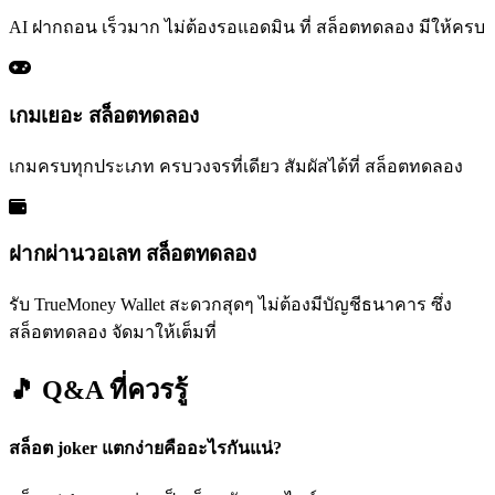
AI ฝากถอน เร็วมาก ไม่ต้องรอแอดมิน ที่ สล็อตทดลอง มีให้ครบ
เกมเยอะ สล็อตทดลอง
เกมครบทุกประเภท ครบวงจรที่เดียว สัมผัสได้ที่ สล็อตทดลอง
ฝากผ่านวอเลท สล็อตทดลอง
รับ TrueMoney Wallet สะดวกสุดๆ ไม่ต้องมีบัญชีธนาคาร ซึ่ง
สล็อตทดลอง จัดมาให้เต็มที่
🎵 Q&A
ที่ควรรู้
สล็อต joker แตกง่ายคืออะไรกันแน่?