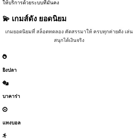
ให้บริการด้วยระบบที่มั่นคง
💫 เกมส์ดัง
ยอดนิยม
เกมยอดนิยมที่ สล็อตทดลอง คัดสรรมาให้ ครบทุกค่ายดัง เล่น
สนุกได้เงินจริง
ยิงปลา
บาคาร่า
แทงบอล