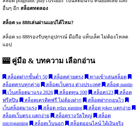
สล็อต pragmatic playโปรเยอะ โบนัสต้อนรับ คืนยอดเสีย และ
อื่นๆ อีก
สล็อตทดลอง
สล็อต xo 888เล่นผ่านแอปได้ไหม?
สล็อต xo 888รองรับทุกอุปกรณ์ มือถือ แท็บเล็ต ไม่ต้องโหลด
แอป
🎰 คู่มือ & บทความ
เลือกอ่าน
สล็อตฝากขั้นต่ำ 50
สล็อตค่ายตรง
ทางเข้าเล่นสล็อต
สล็อตครบทุกค่าย
สล็อตเว็บตรง ต่างประเทศ
สล็อต pantip
เว็บสล็อตมาแรง 2026
สล็อตทุน 100
สล็อต123
สล็อต
ฟรีสปิน
สล็อตเครดิตฟรี ไม่ต้องฝาก
สล็อตฝากถอนไว
เว็บสล็อตมาแรง
สล็อต relax gaming
สล็อต joker แตกง่าย
สล็อตเว็บตรง แตกง่าย
สล็อตรางวัลใหญ่
สล็อต
microgaming
สล็อตเว็บนอก
สล็อตออนไลน์ ได้เงินจริง