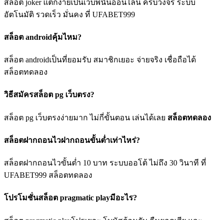
สล็อต joker แตกง่ายเป็นเว็บพนันออนไลน์ ครบวงจร ระบบ
อัตโนมัติ รวดเร็ว มั่นคง ที่ UFABET999
สล็อต androidคุ้มไหม?
สล็อต androidเป็นที่ยอมรับ สมาชิกเยอะ จ่ายจริง เชื่อถือได้
สล็อตทดลอง
วิธีสมัครสล็อต pg เว็บตรง?
สล็อต pg เว็บตรงง่ายมาก ไม่กี่ขั้นตอน เล่นได้เลย
สล็อตทดลอง
สล็อตฝากถอนไวฝากถอนขั้นต่ำเท่าไหร่?
สล็อตฝากถอนไวขั้นต่ำ 10 บาท ระบบออโต้ ไม่ถึง 30 วินาที ที่
UFABET999 สล็อตทดลอง
โปรโมชั่นสล็อต pragmatic playมีอะไร?