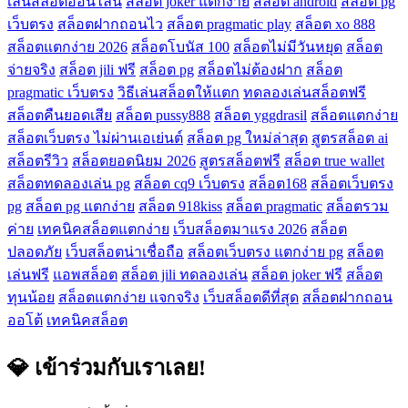
เล่นสล็อตออนไลน์
สล็อต joker แตกง่าย
สล็อต android
สล็อต pg
เว็บตรง
สล็อตฝากถอนไว
สล็อต pragmatic play
สล็อต xo 888
สล็อตแตกง่าย 2026
สล็อตโบนัส 100
สล็อตไม่มีวันหยุด
สล็อต
จ่ายจริง
สล็อต jili ฟรี
สล็อต pg
สล็อตไม่ต้องฝาก
สล็อต
pragmatic เว็บตรง
วิธีเล่นสล็อตให้แตก
ทดลองเล่นสล็อตฟรี
สล็อตคืนยอดเสีย
สล็อต pussy888
สล็อต yggdrasil
สล็อตแตกง่าย
สล็อตเว็บตรง ไม่ผ่านเอเย่นต์
สล็อต pg ใหม่ล่าสุด
สูตรสล็อต ai
สล็อตรีวิว
สล็อตยอดนิยม 2026
สูตรสล็อตฟรี
สล็อต true wallet
สล็อตทดลองเล่น pg
สล็อต cq9 เว็บตรง
สล็อต168
สล็อตเว็บตรง
pg
สล็อต pg แตกง่าย
สล็อต 918kiss
สล็อต pragmatic
สล็อตรวม
ค่าย
เทคนิคสล็อตแตกง่าย
เว็บสล็อตมาแรง 2026
สล็อต
ปลอดภัย
เว็บสล็อตน่าเชื่อถือ
สล็อตเว็บตรง แตกง่าย pg
สล็อต
เล่นฟรี
แอพสล็อต
สล็อต jili ทดลองเล่น
สล็อต joker ฟรี
สล็อต
ทุนน้อย
สล็อตแตกง่าย แจกจริง
เว็บสล็อตดีที่สุด
สล็อตฝากถอน
ออโต้
เทคนิคสล็อต
💎 เข้าร่วมกับเราเลย!