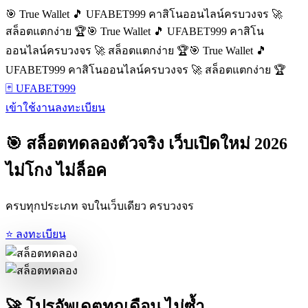
🎯 True Wallet 🎵 UFABET999 คาสิโนออนไลน์ครบวงจร 🚀
สล็อตแตกง่าย 🏆
🎯 True Wallet 🎵 UFABET999 คาสิโน
ออนไลน์ครบวงจร 🚀 สล็อตแตกง่าย 🏆
🎯 True Wallet 🎵
UFABET999 คาสิโนออนไลน์ครบวงจร 🚀 สล็อตแตกง่าย 🏆
🃏 UFABET999
เข้าใช้งาน
ลงทะเบียน
🎯 สล็อตทดลองตัวจริง เว็บเปิดใหม่ 2026
ไม่โกง ไม่ล็อค
ครบทุกประเภท จบในเว็บเดียว ครบวงจร
⭐ ลงทะเบียน
🚀 โปรอัพเดตทุกเดือน ไม่ซ้ำ