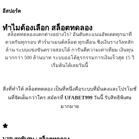
อีสปอร์ต
ทำไมต้องเลือก
สล็อตทดลอง
สล็อตทดลองแตกต่างอย่างไร? อันดับคะแนนอัพเดตทุกนาที
ดวลกันทุกรอบ ทัวร์นาเมนต์สล็อต ทุกเดือน ชิงเงินรางวัลหลัก
ล้าน ระบบแข่งขันตรวจสอบได้ การันตีความเท่าเทียม เงินทุน
มากกว่า 500 ล้านบาท ระบบออโต้ธุรกรรมการเงินเร็วสุด 15 วิ
เริ่มต้นได้เลยวันนี้
สิ่งที่ทำให้ สล็อตทดลอง เป็นที่หนึ่งคือระบบที่มั่นคงและโปรโมชั่
นที่จัดเต็มกว่าใคร สมัครที่
UFABET999
วันนี้ รับสิทธิพิเศษ
มากมาย