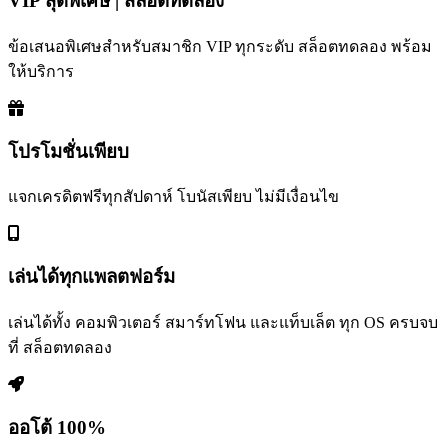
VIP สุดพิเศษ | สล็อตทดลอง
ข้อเสนอพิเศษสำหรับสมาชิก VIP ทุกระดับ สล็อตทดลอง พร้อม
ให้บริการ
โปรโมชั่นเพียบ
แจกเครดิตฟรีทุกสัปดาห์ โบนัสเพียบ ไม่มีเงื่อนไข
เล่นได้ทุกแพลตฟอร์ม
เล่นได้ทั้ง คอมพิวเตอร์ สมาร์ทโฟน และแท็บเล็ต ทุก OS ครบจบ
ที่ สล็อตทดลอง
ออโต้ 100%