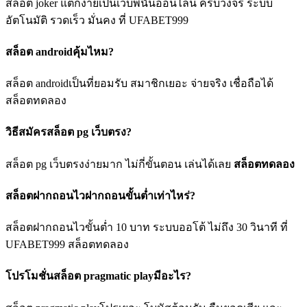
สล็อต joker แตกง่ายเป็นเว็บพนันออนไลน์ ครบวงจร ระบบ
อัตโนมัติ รวดเร็ว มั่นคง ที่ UFABET999
สล็อต androidคุ้มไหม?
สล็อต androidเป็นที่ยอมรับ สมาชิกเยอะ จ่ายจริง เชื่อถือได้
สล็อตทดลอง
วิธีสมัครสล็อต pg เว็บตรง?
สล็อต pg เว็บตรงง่ายมาก ไม่กี่ขั้นตอน เล่นได้เลย
สล็อตทดลอง
สล็อตฝากถอนไวฝากถอนขั้นต่ำเท่าไหร่?
สล็อตฝากถอนไวขั้นต่ำ 10 บาท ระบบออโต้ ไม่ถึง 30 วินาที ที่
UFABET999 สล็อตทดลอง
โปรโมชั่นสล็อต pragmatic playมีอะไร?