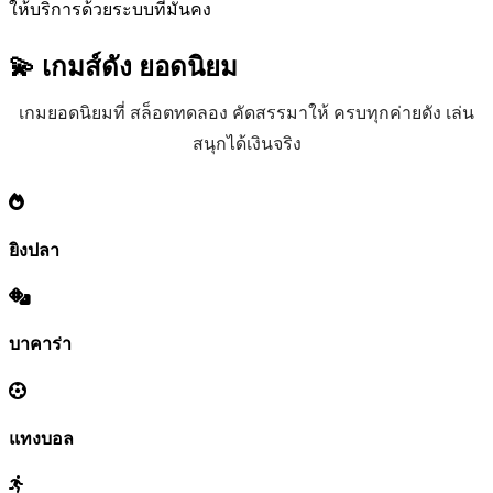
ให้บริการด้วยระบบที่มั่นคง
💫 เกมส์ดัง
ยอดนิยม
เกมยอดนิยมที่ สล็อตทดลอง คัดสรรมาให้ ครบทุกค่ายดัง เล่น
สนุกได้เงินจริง
ยิงปลา
บาคาร่า
แทงบอล