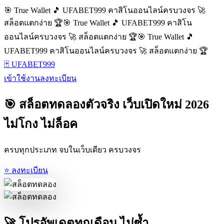
🎯 True Wallet 🎵 UFABET999 คาสิโนออนไลน์ครบวงจร 🚀
สล็อตแตกง่าย 🏆
🎯 True Wallet 🎵 UFABET999 คาสิโน
ออนไลน์ครบวงจร 🚀 สล็อตแตกง่าย 🏆
🎯 True Wallet 🎵
UFABET999 คาสิโนออนไลน์ครบวงจร 🚀 สล็อตแตกง่าย 🏆
🃏 UFABET999
เข้าใช้งาน
ลงทะเบียน
🎯 สล็อตทดลองตัวจริง เว็บเปิดใหม่ 2026
ไม่โกง ไม่ล็อค
ครบทุกประเภท จบในเว็บเดียว ครบวงจร
⭐ ลงทะเบียน
🚀 โปรอัพเดตทุกเดือน ไม่ซ้ำ