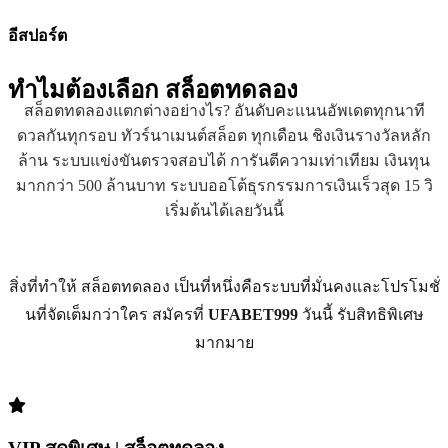
อีสปอร์ต
ทำไมต้องเลือก
สล็อตทดลอง
สล็อตทดลองแตกต่างอย่างไร? อันดับคะแนนอัพเดตทุกนาที
ดวลกันทุกรอบ ทัวร์นาเมนต์สล็อต ทุกเดือน ชิงเงินรางวัลหลัก
ล้าน ระบบแข่งขันตรวจสอบได้ การันตีความเท่าเทียม เงินทุน
มากกว่า 500 ล้านบาท ระบบออโต้ธุรกรรมการเงินเร็วสุด 15 วิ
เริ่มต้นได้เลยวันนี้
สิ่งที่ทำให้ สล็อตทดลอง เป็นที่หนึ่งคือระบบที่มั่นคงและโปรโมชั่
นที่จัดเต็มกว่าใคร สมัครที่
UFABET999
วันนี้ รับสิทธิพิเศษ
มากมาย