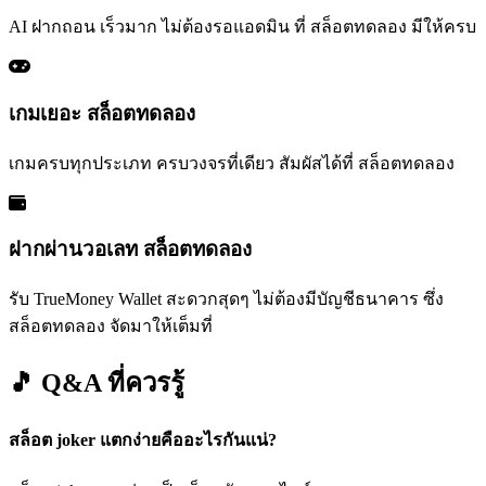
AI ฝากถอน เร็วมาก ไม่ต้องรอแอดมิน ที่ สล็อตทดลอง มีให้ครบ
เกมเยอะ สล็อตทดลอง
เกมครบทุกประเภท ครบวงจรที่เดียว สัมผัสได้ที่ สล็อตทดลอง
ฝากผ่านวอเลท สล็อตทดลอง
รับ TrueMoney Wallet สะดวกสุดๆ ไม่ต้องมีบัญชีธนาคาร ซึ่ง
สล็อตทดลอง จัดมาให้เต็มที่
🎵 Q&A
ที่ควรรู้
สล็อต joker แตกง่ายคืออะไรกันแน่?