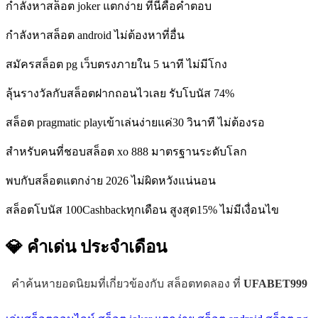
กำลังหาสล็อต joker แตกง่าย ที่นี่คือคำตอบ
กำลังหาสล็อต android ไม่ต้องหาที่อื่น
สมัครสล็อต pg เว็บตรงภายใน 5 นาที ไม่มีโกง
ลุ้นรางวัลกับสล็อตฝากถอนไวเลย รับโบนัส 74%
สล็อต pragmatic playเข้าเล่นง่ายแค่30 วินาที ไม่ต้องรอ
สำหรับคนที่ชอบสล็อต xo 888 มาตรฐานระดับโลก
พบกับสล็อตแตกง่าย 2026 ไม่ผิดหวังแน่นอน
สล็อตโบนัส 100Cashbackทุกเดือน สูงสุด15% ไม่มีเงื่อนไข
💎 คำเด่น
ประจำเดือน
คำค้นหายอดนิยมที่เกี่ยวข้องกับ สล็อตทดลอง ที่
UFABET999