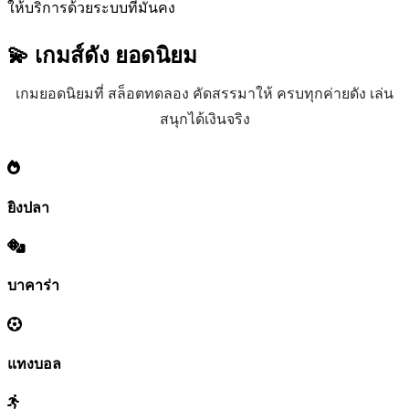
ให้บริการด้วยระบบที่มั่นคง
💫 เกมส์ดัง
ยอดนิยม
เกมยอดนิยมที่ สล็อตทดลอง คัดสรรมาให้ ครบทุกค่ายดัง เล่น
สนุกได้เงินจริง
ยิงปลา
บาคาร่า
แทงบอล