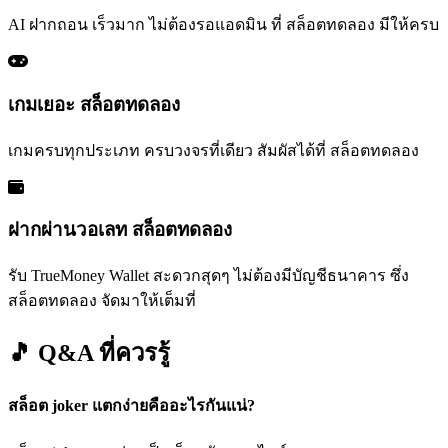
AI ฝากถอน เร็วมาก ไม่ต้องรอแอดมิน ที่ สล็อตทดลอง มีให้ครบ
เกมเยอะ สล็อตทดลอง
เกมครบทุกประเภท ครบวงจรที่เดียว สัมผัสได้ที่ สล็อตทดลอง
ฝากผ่านวอเลท สล็อตทดลอง
รับ TrueMoney Wallet สะดวกสุดๆ ไม่ต้องมีบัญชีธนาคาร ซึ่ง
สล็อตทดลอง จัดมาให้เต็มที่
🎵 Q&A
ที่ควรรู้
สล็อต joker แตกง่ายคืออะไรกันแน่?