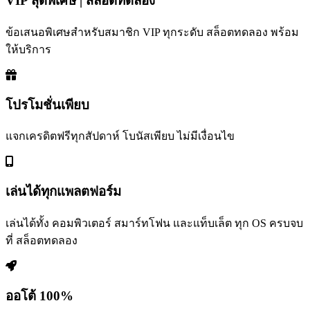
VIP สุดพิเศษ | สล็อตทดลอง
ข้อเสนอพิเศษสำหรับสมาชิก VIP ทุกระดับ สล็อตทดลอง พร้อม
ให้บริการ
โปรโมชั่นเพียบ
แจกเครดิตฟรีทุกสัปดาห์ โบนัสเพียบ ไม่มีเงื่อนไข
เล่นได้ทุกแพลตฟอร์ม
เล่นได้ทั้ง คอมพิวเตอร์ สมาร์ทโฟน และแท็บเล็ต ทุก OS ครบจบ
ที่ สล็อตทดลอง
ออโต้ 100%