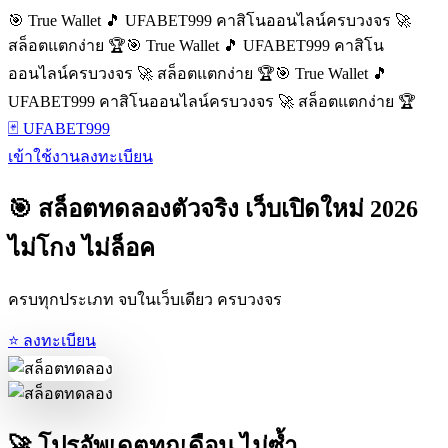
🎯 True Wallet 🎵 UFABET999 คาสิโนออนไลน์ครบวงจร 🚀
สล็อตแตกง่าย 🏆
🎯 True Wallet 🎵 UFABET999 คาสิโน
ออนไลน์ครบวงจร 🚀 สล็อตแตกง่าย 🏆
🎯 True Wallet 🎵
UFABET999 คาสิโนออนไลน์ครบวงจร 🚀 สล็อตแตกง่าย 🏆
🃏 UFABET999
เข้าใช้งาน
ลงทะเบียน
🎯 สล็อตทดลองตัวจริง เว็บเปิดใหม่ 2026
ไม่โกง ไม่ล็อค
ครบทุกประเภท จบในเว็บเดียว ครบวงจร
⭐ ลงทะเบียน
🚀 โปรอัพเดตทุกเดือน ไม่ซ้ำ