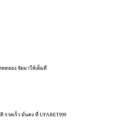
ตทดลอง จัดมาให้เต็มที่
ิ รวดเร็ว มั่นคง ที่ UFABET999