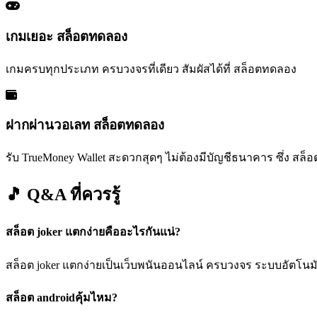
เกมเยอะ สล็อตทดลอง
เกมครบทุกประเภท ครบวงจรที่เดียว สัมผัสได้ที่ สล็อตทดลอง
ฝากผ่านวอเลท สล็อตทดลอง
รับ TrueMoney Wallet สะดวกสุดๆ ไม่ต้องมีบัญชีธนาคาร ซึ่ง สล็อ
🎵 Q&A
ที่ควรรู้
สล็อต joker แตกง่ายคืออะไรกันแน่?
สล็อต joker แตกง่ายเป็นเว็บพนันออนไลน์ ครบวงจร ระบบอัตโนมัต
สล็อต androidคุ้มไหม?