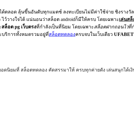
ด ลุ้นขึ้นอันดับทุกแมตช์ ลงทะเบียนไม่มีค่าใช้จ่าย ชิงรางวัลจร
ว ไว้วางใจได้ แน่นอนว่าสล็อต androidก็มีให้ครบ โดยเฉพาะ
เล่นสล
ะ
สล็อต pg เว็บตรง
ที่กำลังเป็นที่นิยม โดยเฉพาะ
สล็อตฝากถอนไว
ที
ละบริการทั้งหมดรวมอยู่ที่
สล็อตทดลอง
ครบจบในเว็บเดียว
UFABET
อดนิยมที่ สล็อตทดลอง คัดสรรมาให้ ครบทุกค่ายดัง เล่นสนุกได้เงิ