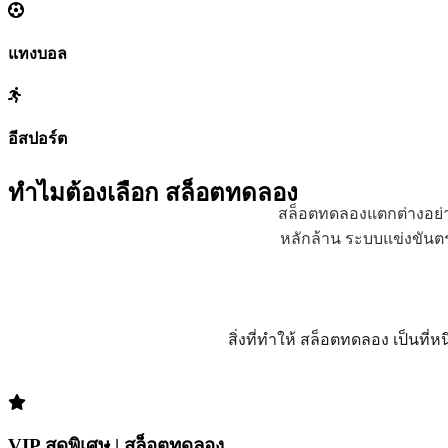
แทงบอล
อีสปอร์ต
ทำไมต้องเลือก
สล็อตทดลอง
สล็อตทดลองแตกต่างอย่าง
หลักล้าน ระบบแข่งขันต
สิ่งที่ทำให้ สล็อตทดลอง เป็นที่ห
VIP สุดพิเศษ | สล็อตทดลอง