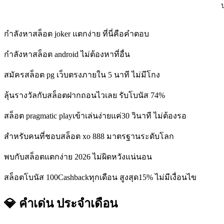
กำลังหาสล็อต joker แตกง่าย ที่นี่คือคำตอบ
กำลังหาสล็อต android ไม่ต้องหาที่อื่น
สมัครสล็อต pg เว็บตรงภายใน 5 นาที ไม่มีโกง
ลุ้นรางวัลกับสล็อตฝากถอนไวเลย รับโบนัส 74%
สล็อต pragmatic playเข้าเล่นง่ายแค่30 วินาที ไม่ต้องรอ
สำหรับคนที่ชอบสล็อต xo 888 มาตรฐานระดับโลก
พบกับสล็อตแตกง่าย 2026 ไม่ผิดหวังแน่นอน
สล็อตโบนัส 100Cashbackทุกเดือน สูงสุด15% ไม่มีเงื่อนไข
💎 คำเด่น
ประจำเดือน