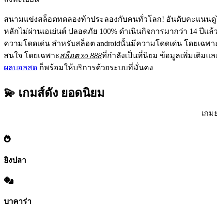
สนามแข่งสล็อตทดลองท้าประลองกับคนทั่วโลก! อันดับคะแนนดูได้ตลอ
หลักไม่ผ่านเอเย่นต์ ปลอดภัย 100% ดำเนินกิจการมากว่า 14 ปีแล้
ความโดดเด่น สำหรับสล็อต androidนั้นมีความโดดเด่น โดยเฉพา
สนใจ โดยเฉพาะ
สล็อต xo 888
ที่กำลังเป็นที่นิยม ข้อมูลเพิ่มเติมแ
ผลบอลสด
ก็พร้อมให้บริการด้วยระบบที่มั่นคง
💫 เกมส์ดัง
ยอดนิยม
เกมย
ยิงปลา
บาคาร่า