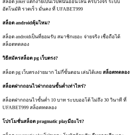
สล็อต joker แตกง่ายเป็นเว็บพนันออนไลน์ ครบวงจร ระบบ
อัตโนมัติ รวดเร็ว มั่นคง ที่ UFABET999
สล็อต androidคุ้มไหม?
สล็อต androidเป็นที่ยอมรับ สมาชิกเยอะ จ่ายจริง เชื่อถือได้
สล็อตทดลอง
วิธีสมัครสล็อต pg เว็บตรง?
สล็อต pg เว็บตรงง่ายมาก ไม่กี่ขั้นตอน เล่นได้เลย
สล็อตทดลอง
สล็อตฝากถอนไวฝากถอนขั้นต่ำเท่าไหร่?
สล็อตฝากถอนไวขั้นต่ำ 10 บาท ระบบออโต้ ไม่ถึง 30 วินาที ที่
UFABET999 สล็อตทดลอง
โปรโมชั่นสล็อต pragmatic playมีอะไร?