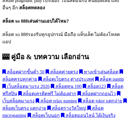
สล็อต pragmatic playโปรเยอะ โบนัสต้อนรับ คืนยอดเสีย และ
อื่นๆ อีก
สล็อตทดลอง
สล็อต xo 888เล่นผ่านแอปได้ไหม?
สล็อต xo 888รองรับทุกอุปกรณ์ มือถือ แท็บเล็ต ไม่ต้องโหลด
แอป
🎰 คู่มือ & บทความ
เลือกอ่าน
สล็อตฝากขั้นต่ำ 50
สล็อตค่ายตรง
ทางเข้าเล่นสล็อต
สล็อตครบทุกค่าย
สล็อตเว็บตรง ต่างประเทศ
สล็อต pantip
เว็บสล็อตมาแรง 2026
สล็อตทุน 100
สล็อต123
สล็อต
ฟรีสปิน
สล็อตเครดิตฟรี ไม่ต้องฝาก
สล็อตฝากถอนไว
เว็บสล็อตมาแรง
สล็อต relax gaming
สล็อต joker แตกง่าย
สล็อตเว็บตรง แตกง่าย
สล็อตรางวัลใหญ่
สล็อต
microgaming
สล็อตเว็บนอก
สล็อตออนไลน์ ได้เงินจริง