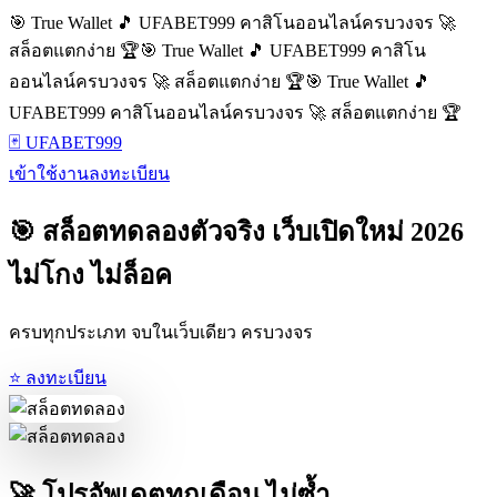
🎯 True Wallet 🎵 UFABET999 คาสิโนออนไลน์ครบวงจร 🚀
สล็อตแตกง่าย 🏆
🎯 True Wallet 🎵 UFABET999 คาสิโน
ออนไลน์ครบวงจร 🚀 สล็อตแตกง่าย 🏆
🎯 True Wallet 🎵
UFABET999 คาสิโนออนไลน์ครบวงจร 🚀 สล็อตแตกง่าย 🏆
🃏 UFABET999
เข้าใช้งาน
ลงทะเบียน
🎯 สล็อตทดลองตัวจริง เว็บเปิดใหม่ 2026
ไม่โกง ไม่ล็อค
ครบทุกประเภท จบในเว็บเดียว ครบวงจร
⭐ ลงทะเบียน
🚀 โปรอัพเดตทุกเดือน ไม่ซ้ำ