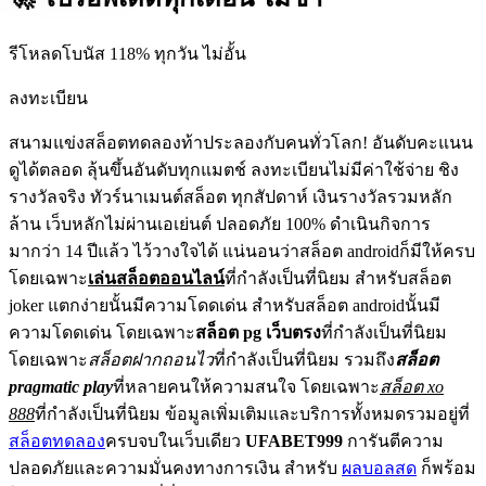
รีโหลดโบนัส 118% ทุกวัน ไม่อั้น
ลงทะเบียน
สนามแข่งสล็อตทดลองท้าประลองกับคนทั่วโลก! อันดับคะแนน
ดูได้ตลอด ลุ้นขึ้นอันดับทุกแมตช์ ลงทะเบียนไม่มีค่าใช้จ่าย ชิง
รางวัลจริง ทัวร์นาเมนต์สล็อต ทุกสัปดาห์ เงินรางวัลรวมหลัก
ล้าน เว็บหลักไม่ผ่านเอเย่นต์ ปลอดภัย 100% ดำเนินกิจการ
มากว่า 14 ปีแล้ว ไว้วางใจได้ แน่นอนว่าสล็อต androidก็มีให้ครบ
โดยเฉพาะ
เล่นสล็อตออนไลน์
ที่กำลังเป็นที่นิยม สำหรับสล็อต
joker แตกง่ายนั้นมีความโดดเด่น สำหรับสล็อต androidนั้นมี
ความโดดเด่น โดยเฉพาะ
สล็อต pg เว็บตรง
ที่กำลังเป็นที่นิยม
โดยเฉพาะ
สล็อตฝากถอนไว
ที่กำลังเป็นที่นิยม รวมถึง
สล็อต
pragmatic play
ที่หลายคนให้ความสนใจ โดยเฉพาะ
สล็อต xo
888
ที่กำลังเป็นที่นิยม ข้อมูลเพิ่มเติมและบริการทั้งหมดรวมอยู่ที่
สล็อตทดลอง
ครบจบในเว็บเดียว
UFABET999
การันตีความ
ปลอดภัยและความมั่นคงทางการเงิน สำหรับ
ผลบอลสด
ก็พร้อม