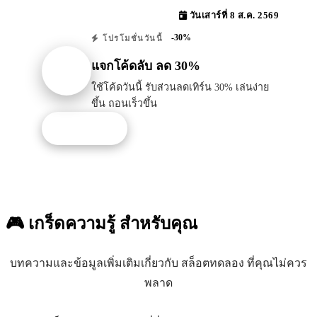
วันเสาร์ที่ 8 ส.ค. 2569
-30%
โปรโมชั่นวันนี้
แจกโค้ดลับ ลด 30%
ใช้โค้ดวันนี้ รับส่วนลดเทิร์น 30% เล่นง่าย
ขึ้น ถอนเร็วขึ้น
รับโปรนี้
🎮 เกร็ดความรู้
สำหรับคุณ
บทความและข้อมูลเพิ่มเติมเกี่ยวกับ สล็อตทดลอง ที่คุณไม่ควร
พลาด