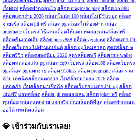
เล่นสล็อตออนไลน์
สล็อต joker แตกง่าย
สล็อต android
สล็อต pg
เว็บตรง
สล็อตฝากถอนไว
สล็อต pragmatic play
สล็อต xo 888
สล็อตแตกง่าย 2026
สล็อตโบนัส 100
สล็อตไม่มีวันหยุด
สล็อต
จ่ายจริง
สล็อต jili ฟรี
สล็อต pg
สล็อตไม่ต้องฝาก
สล็อต
pragmatic เว็บตรง
วิธีเล่นสล็อตให้แตก
ทดลองเล่นสล็อตฟรี
สล็อตคืนยอดเสีย
สล็อต pussy888
สล็อต yggdrasil
สล็อตแตกง่าย
สล็อตเว็บตรง ไม่ผ่านเอเย่นต์
สล็อต pg ใหม่ล่าสุด
สูตรสล็อต ai
สล็อตรีวิว
สล็อตยอดนิยม 2026
สูตรสล็อตฟรี
สล็อต true wallet
สล็อตทดลองเล่น pg
สล็อต cq9 เว็บตรง
สล็อต168
สล็อตเว็บตรง
pg
สล็อต pg แตกง่าย
สล็อต 918kiss
สล็อต pragmatic
สล็อตรวม
ค่าย
เทคนิคสล็อตแตกง่าย
เว็บสล็อตมาแรง 2026
สล็อต
ปลอดภัย
เว็บสล็อตน่าเชื่อถือ
สล็อตเว็บตรง แตกง่าย pg
สล็อต
เล่นฟรี
แอพสล็อต
สล็อต jili ทดลองเล่น
สล็อต joker ฟรี
สล็อต
ทุนน้อย
สล็อตแตกง่าย แจกจริง
เว็บสล็อตดีที่สุด
สล็อตฝากถอน
ออโต้
เทคนิคสล็อต
💎 เข้าร่วมกับเราเลย!