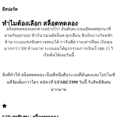
อีสปอร์ต
ทำไมต้องเลือก
สล็อตทดลอง
สล็อตทดลองแตกต่างอย่างไร? อันดับคะแนนอัพเดตทุกนาที
ดวลกันทุกรอบ ทัวร์นาเมนต์สล็อต ทุกเดือน ชิงเงินรางวัลหลัก
ล้าน ระบบแข่งขันตรวจสอบได้ การันตีความเท่าเทียม เงินทุน
มากกว่า 500 ล้านบาท ระบบออโต้ธุรกรรมการเงินเร็วสุด 15 วิ
เริ่มต้นได้เลยวันนี้
สิ่งที่ทำให้ สล็อตทดลอง เป็นที่หนึ่งคือระบบที่มั่นคงและโปรโมชั่
นที่จัดเต็มกว่าใคร สมัครที่
UFABET999
วันนี้ รับสิทธิพิเศษ
มากมาย