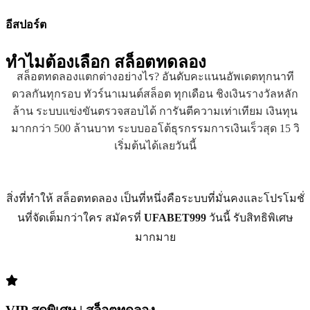
อีสปอร์ต
ทำไมต้องเลือก
สล็อตทดลอง
สล็อตทดลองแตกต่างอย่างไร? อันดับคะแนนอัพเดตทุกนาที
ดวลกันทุกรอบ ทัวร์นาเมนต์สล็อต ทุกเดือน ชิงเงินรางวัลหลัก
ล้าน ระบบแข่งขันตรวจสอบได้ การันตีความเท่าเทียม เงินทุน
มากกว่า 500 ล้านบาท ระบบออโต้ธุรกรรมการเงินเร็วสุด 15 วิ
เริ่มต้นได้เลยวันนี้
สิ่งที่ทำให้ สล็อตทดลอง เป็นที่หนึ่งคือระบบที่มั่นคงและโปรโมชั่
นที่จัดเต็มกว่าใคร สมัครที่
UFABET999
วันนี้ รับสิทธิพิเศษ
มากมาย