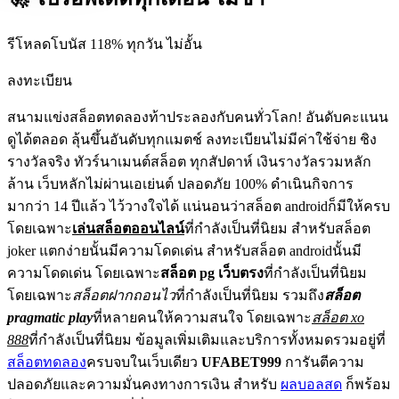
รีโหลดโบนัส 118% ทุกวัน ไม่อั้น
ลงทะเบียน
สนามแข่งสล็อตทดลองท้าประลองกับคนทั่วโลก! อันดับคะแนน
ดูได้ตลอด ลุ้นขึ้นอันดับทุกแมตช์ ลงทะเบียนไม่มีค่าใช้จ่าย ชิง
รางวัลจริง ทัวร์นาเมนต์สล็อต ทุกสัปดาห์ เงินรางวัลรวมหลัก
ล้าน เว็บหลักไม่ผ่านเอเย่นต์ ปลอดภัย 100% ดำเนินกิจการ
มากว่า 14 ปีแล้ว ไว้วางใจได้ แน่นอนว่าสล็อต androidก็มีให้ครบ
โดยเฉพาะ
เล่นสล็อตออนไลน์
ที่กำลังเป็นที่นิยม สำหรับสล็อต
joker แตกง่ายนั้นมีความโดดเด่น สำหรับสล็อต androidนั้นมี
ความโดดเด่น โดยเฉพาะ
สล็อต pg เว็บตรง
ที่กำลังเป็นที่นิยม
โดยเฉพาะ
สล็อตฝากถอนไว
ที่กำลังเป็นที่นิยม รวมถึง
สล็อต
pragmatic play
ที่หลายคนให้ความสนใจ โดยเฉพาะ
สล็อต xo
888
ที่กำลังเป็นที่นิยม ข้อมูลเพิ่มเติมและบริการทั้งหมดรวมอยู่ที่
สล็อตทดลอง
ครบจบในเว็บเดียว
UFABET999
การันตีความ
ปลอดภัยและความมั่นคงทางการเงิน สำหรับ
ผลบอลสด
ก็พร้อม