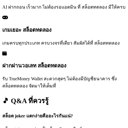
AI ฝากถอน เร็วมาก ไม่ต้องรอแอดมิน ที่ สล็อตทดลอง มีให้ครบ
เกมเยอะ สล็อตทดลอง
เกมครบทุกประเภท ครบวงจรที่เดียว สัมผัสได้ที่ สล็อตทดลอง
ฝากผ่านวอเลท สล็อตทดลอง
รับ TrueMoney Wallet สะดวกสุดๆ ไม่ต้องมีบัญชีธนาคาร ซึ่ง
สล็อตทดลอง จัดมาให้เต็มที่
🎵 Q&A
ที่ควรรู้
สล็อต joker แตกง่ายคืออะไรกันแน่?