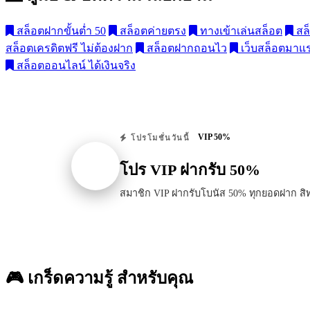
สล็อตฝากขั้นต่ำ 50
สล็อตค่ายตรง
ทางเข้าเล่นสล็อต
สล
สล็อตเครดิตฟรี ไม่ต้องฝาก
สล็อตฝากถอนไว
เว็บสล็อตมาแ
สล็อตออนไลน์ ได้เงินจริง
VIP 50%
โปรโมชั่นวันนี้
โปร VIP ฝากรับ 50%
สมาชิก VIP ฝากรับโบนัส 50% ทุกยอดฝาก สิ
🎮 เกร็ดความรู้
สำหรับคุณ