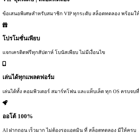
ข้อเสนอพิเศษสำหรับสมาชิก VIP ทุกระดับ สล็อตทดลอง พร้อมให
โปรโมชั่นเพียบ
แจกเครดิตฟรีทุกสัปดาห์ โบนัสเพียบ ไม่มีเงื่อนไข
เล่นได้ทุกแพลตฟอร์ม
เล่นได้ทั้ง คอมพิวเตอร์ สมาร์ทโฟน และแท็บเล็ต ทุก OS ครบจบท
ออโต้ 100%
AI ฝากถอน เร็วมาก ไม่ต้องรอแอดมิน ที่ สล็อตทดลอง มีให้ครบ