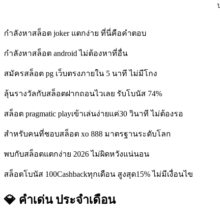
กำลังหาสล็อต joker แตกง่าย ที่นี่คือคำตอบ
กำลังหาสล็อต android ไม่ต้องหาที่อื่น
สมัครสล็อต pg เว็บตรงภายใน 5 นาที ไม่มีโกง
ลุ้นรางวัลกับสล็อตฝากถอนไวเลย รับโบนัส 74%
สล็อต pragmatic playเข้าเล่นง่ายแค่30 วินาที ไม่ต้องรอ
สำหรับคนที่ชอบสล็อต xo 888 มาตรฐานระดับโลก
พบกับสล็อตแตกง่าย 2026 ไม่ผิดหวังแน่นอน
สล็อตโบนัส 100Cashbackทุกเดือน สูงสุด15% ไม่มีเงื่อนไข
💎 คำเด่น
ประจำเดือน