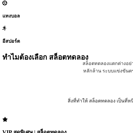
แทงบอล
อีสปอร์ต
ทำไมต้องเลือก
สล็อตทดลอง
สล็อตทดลองแตกต่างอย่าง
หลักล้าน ระบบแข่งขันต
สิ่งที่ทำให้ สล็อตทดลอง เป็นที่ห
VIP สุดพิเศษ | สล็อตทดลอง