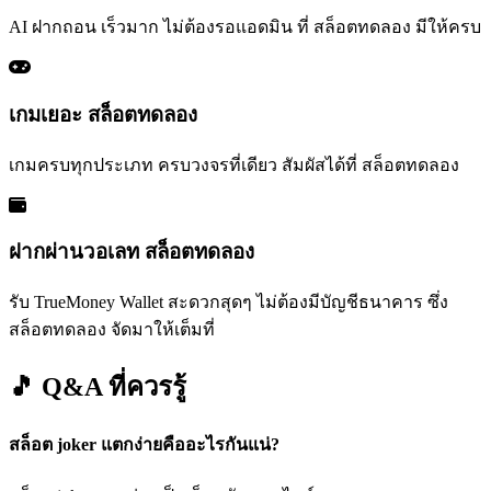
AI ฝากถอน เร็วมาก ไม่ต้องรอแอดมิน ที่ สล็อตทดลอง มีให้ครบ
เกมเยอะ สล็อตทดลอง
เกมครบทุกประเภท ครบวงจรที่เดียว สัมผัสได้ที่ สล็อตทดลอง
ฝากผ่านวอเลท สล็อตทดลอง
รับ TrueMoney Wallet สะดวกสุดๆ ไม่ต้องมีบัญชีธนาคาร ซึ่ง
สล็อตทดลอง จัดมาให้เต็มที่
🎵 Q&A
ที่ควรรู้
สล็อต joker แตกง่ายคืออะไรกันแน่?