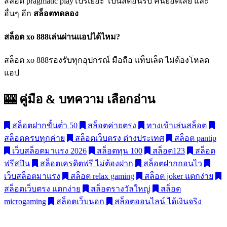
สล็อต pragmatic playโปรเยอะ โบนัสต้อนรับ คืนยอดเสีย และ
อื่นๆ อีก
สล็อตทดลอง
สล็อต xo 888เล่นผ่านแอปได้ไหม?
สล็อต xo 888รองรับทุกอุปกรณ์ มือถือ แท็บเล็ต ไม่ต้องโหลด
แอป
🎰 คู่มือ & บทความ
เลือกอ่าน
สล็อตฝากขั้นต่ำ 50
สล็อตค่ายตรง
ทางเข้าเล่นสล็อต
สล็อตครบทุกค่าย
สล็อตเว็บตรง ต่างประเทศ
สล็อต pantip
เว็บสล็อตมาแรง 2026
สล็อตทุน 100
สล็อต123
สล็อต
ฟรีสปิน
สล็อตเครดิตฟรี ไม่ต้องฝาก
สล็อตฝากถอนไว
เว็บสล็อตมาแรง
สล็อต relax gaming
สล็อต joker แตกง่าย
สล็อตเว็บตรง แตกง่าย
สล็อตรางวัลใหญ่
สล็อต
microgaming
สล็อตเว็บนอก
สล็อตออนไลน์ ได้เงินจริง