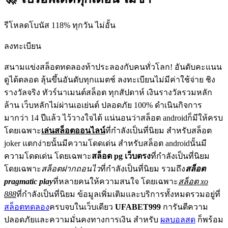
รีโหลดโบนัส 118% ทุกวัน ไม่อั้น
ลงทะเบียน
สนามแข่งสล็อตทดลองท้าประลองกับคนทั่วโลก! อันดับคะแนน
ดูได้ตลอด ลุ้นขึ้นอันดับทุกแมตช์ ลงทะเบียนไม่มีค่าใช้จ่าย ชิง
รางวัลจริง ทัวร์นาเมนต์สล็อต ทุกสัปดาห์ เงินรางวัลรวมหลัก
ล้าน เว็บหลักไม่ผ่านเอเย่นต์ ปลอดภัย 100% ดำเนินกิจการ
มากว่า 14 ปีแล้ว ไว้วางใจได้ แน่นอนว่าสล็อต androidก็มีให้ครบ
โดยเฉพาะ
เล่นสล็อตออนไลน์
ที่กำลังเป็นที่นิยม สำหรับสล็อต
joker แตกง่ายนั้นมีความโดดเด่น สำหรับสล็อต androidนั้นมี
ความโดดเด่น โดยเฉพาะ
สล็อต pg เว็บตรง
ที่กำลังเป็นที่นิยม
โดยเฉพาะ
สล็อตฝากถอนไว
ที่กำลังเป็นที่นิยม รวมถึง
สล็อต
pragmatic play
ที่หลายคนให้ความสนใจ โดยเฉพาะ
สล็อต xo
888
ที่กำลังเป็นที่นิยม ข้อมูลเพิ่มเติมและบริการทั้งหมดรวมอยู่ที่
สล็อตทดลอง
ครบจบในเว็บเดียว
UFABET999
การันตีความ
ปลอดภัยและความมั่นคงทางการเงิน สำหรับ
ผลบอลสด
ก็พร้อม