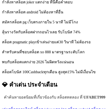
กำลังหาสล็อต joker แตกง่าย ที่นี่คือคำตอบ
กำลังหาสล็อต android ไม่ต้องหาที่อื่น
สมัครสล็อต pg เว็บตรงภายใน 5 นาที ไม่มีโกง
ลุ้นรางวัลกับสล็อตฝากถอนไวเลย รับโบนัส 74%
สล็อต pragmatic playเข้าเล่นง่ายแค่30 วินาที ไม่ต้องรอ
สำหรับคนที่ชอบสล็อต xo 888 มาตรฐานระดับโลก
พบกับสล็อตแตกง่าย 2026 ไม่ผิดหวังแน่นอน
สล็อตโบนัส 100Cashbackทุกเดือน สูงสุด15% ไม่มีเงื่อนไข
💎 คำเด่น
ประจำเดือน
คำค้นหายอดนิยมที่เกี่ยวข้องกับ สล็อตทดลอง ที่
UFABET999