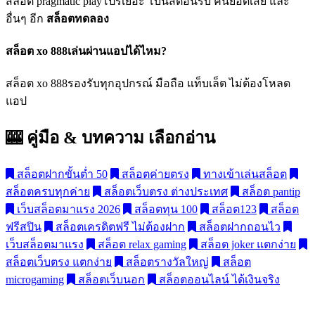
สล็อต pragmatic playโปรเยอะ โบนัสต้อนรับ คืนยอดเสีย และ
อื่นๆ อีก
สล็อตทดลอง
สล็อต xo 888เล่นผ่านแอปได้ไหม?
สล็อต xo 888รองรับทุกอุปกรณ์ มือถือ แท็บเล็ต ไม่ต้องโหลด
แอป
🎰 คู่มือ & บทความ
เลือกอ่าน
สล็อตฝากขั้นต่ำ 50
สล็อตค่ายตรง
ทางเข้าเล่นสล็อต
สล็อตครบทุกค่าย
สล็อตเว็บตรง ต่างประเทศ
สล็อต pantip
เว็บสล็อตมาแรง 2026
สล็อตทุน 100
สล็อต123
สล็อต
ฟรีสปิน
สล็อตเครดิตฟรี ไม่ต้องฝาก
สล็อตฝากถอนไว
เว็บสล็อตมาแรง
สล็อต relax gaming
สล็อต joker แตกง่าย
สล็อตเว็บตรง แตกง่าย
สล็อตรางวัลใหญ่
สล็อต
microgaming
สล็อตเว็บนอก
สล็อตออนไลน์ ได้เงินจริง