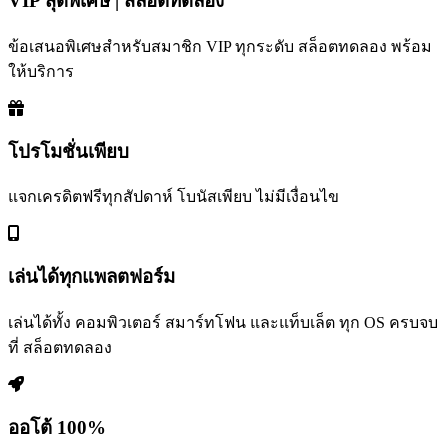
VIP สุดพิเศษ | สล็อตทดลอง
ข้อเสนอพิเศษสำหรับสมาชิก VIP ทุกระดับ สล็อตทดลอง พร้อม
ให้บริการ
โปรโมชั่นเพียบ
แจกเครดิตฟรีทุกสัปดาห์ โบนัสเพียบ ไม่มีเงื่อนไข
เล่นได้ทุกแพลตฟอร์ม
เล่นได้ทั้ง คอมพิวเตอร์ สมาร์ทโฟน และแท็บเล็ต ทุก OS ครบจบ
ที่ สล็อตทดลอง
ออโต้ 100%