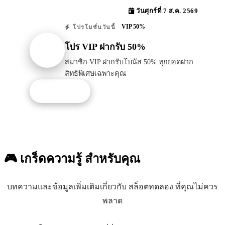
วันศุกร์ที่ 7 ส.ค. 2569
VIP 50%
โปรโมชั่นวันนี้
โปร VIP ฝากรับ 50%
สมาชิก VIP ฝากรับโบนัส 50% ทุกยอดฝาก
สิทธิพิเศษเฉพาะคุณ
รับโปรนี้
🎮 เกร็ดความรู้
สำหรับคุณ
บทความและข้อมูลเพิ่มเติมเกี่ยวกับ สล็อตทดลอง ที่คุณไม่ควร
พลาด