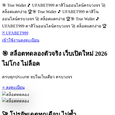
🎯 True Wallet 🎵 UFABET999 คาสิโนออนไลน์ครบวงจร 🚀
สล็อตแตกง่าย 🏆
🎯 True Wallet 🎵 UFABET999 คาสิโน
ออนไลน์ครบวงจร 🚀 สล็อตแตกง่าย 🏆
🎯 True Wallet 🎵
UFABET999 คาสิโนออนไลน์ครบวงจร 🚀 สล็อตแตกง่าย 🏆
🃏 UFABET999
เข้าใช้งาน
ลงทะเบียน
🎯 สล็อตทดลองตัวจริง เว็บเปิดใหม่ 2026
ไม่โกง ไม่ล็อค
ครบทุกประเภท จบในเว็บเดียว ครบวงจร
⭐ ลงทะเบียน
🚀 โปรอัพเดตทุกเดือน ไม่ซ้ำ