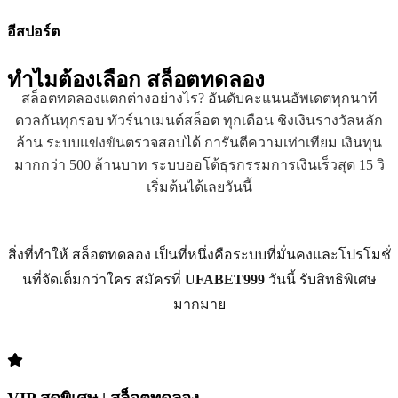
อีสปอร์ต
ทำไมต้องเลือก
สล็อตทดลอง
สล็อตทดลองแตกต่างอย่างไร? อันดับคะแนนอัพเดตทุกนาที
ดวลกันทุกรอบ ทัวร์นาเมนต์สล็อต ทุกเดือน ชิงเงินรางวัลหลัก
ล้าน ระบบแข่งขันตรวจสอบได้ การันตีความเท่าเทียม เงินทุน
มากกว่า 500 ล้านบาท ระบบออโต้ธุรกรรมการเงินเร็วสุด 15 วิ
เริ่มต้นได้เลยวันนี้
สิ่งที่ทำให้ สล็อตทดลอง เป็นที่หนึ่งคือระบบที่มั่นคงและโปรโมชั่
นที่จัดเต็มกว่าใคร สมัครที่
UFABET999
วันนี้ รับสิทธิพิเศษ
มากมาย