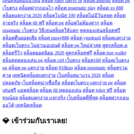
เล่นสล็อตออนไลน์
สล็อต joker แตกง่าย
สล็อต android
สล็อต pg
เว็บตรง
สล็อตฝากถอนไว
สล็อต pragmatic play
สล็อต xo 888
สล็อตแตกง่าย 2026
สล็อตโบนัส 100
สล็อตไม่มีวันหยุด
สล็อต
จ่ายจริง
สล็อต jili ฟรี
สล็อต pg
สล็อตไม่ต้องฝาก
สล็อต
pragmatic เว็บตรง
วิธีเล่นสล็อตให้แตก
ทดลองเล่นสล็อตฟรี
สล็อตคืนยอดเสีย
สล็อต pussy888
สล็อต yggdrasil
สล็อตแตกง่าย
สล็อตเว็บตรง ไม่ผ่านเอเย่นต์
สล็อต pg ใหม่ล่าสุด
สูตรสล็อต ai
สล็อตรีวิว
สล็อตยอดนิยม 2026
สูตรสล็อตฟรี
สล็อต true wallet
สล็อตทดลองเล่น pg
สล็อต cq9 เว็บตรง
สล็อต168
สล็อตเว็บตรง
pg
สล็อต pg แตกง่าย
สล็อต 918kiss
สล็อต pragmatic
สล็อตรวม
ค่าย
เทคนิคสล็อตแตกง่าย
เว็บสล็อตมาแรง 2026
สล็อต
ปลอดภัย
เว็บสล็อตน่าเชื่อถือ
สล็อตเว็บตรง แตกง่าย pg
สล็อต
เล่นฟรี
แอพสล็อต
สล็อต jili ทดลองเล่น
สล็อต joker ฟรี
สล็อต
ทุนน้อย
สล็อตแตกง่าย แจกจริง
เว็บสล็อตดีที่สุด
สล็อตฝากถอน
ออโต้
เทคนิคสล็อต
💎 เข้าร่วมกับเราเลย!