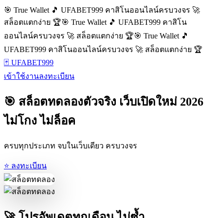
🎯 True Wallet 🎵 UFABET999 คาสิโนออนไลน์ครบวงจร 🚀
สล็อตแตกง่าย 🏆
🎯 True Wallet 🎵 UFABET999 คาสิโน
ออนไลน์ครบวงจร 🚀 สล็อตแตกง่าย 🏆
🎯 True Wallet 🎵
UFABET999 คาสิโนออนไลน์ครบวงจร 🚀 สล็อตแตกง่าย 🏆
🃏 UFABET999
เข้าใช้งาน
ลงทะเบียน
🎯 สล็อตทดลองตัวจริง เว็บเปิดใหม่ 2026
ไม่โกง ไม่ล็อค
ครบทุกประเภท จบในเว็บเดียว ครบวงจร
⭐ ลงทะเบียน
🚀 โปรอัพเดตทุกเดือน ไม่ซ้ำ