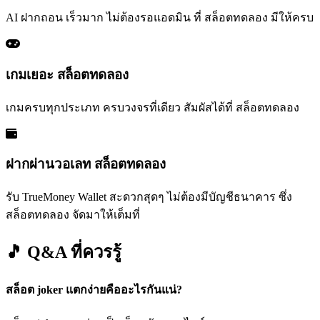
AI ฝากถอน เร็วมาก ไม่ต้องรอแอดมิน ที่ สล็อตทดลอง มีให้ครบ
เกมเยอะ สล็อตทดลอง
เกมครบทุกประเภท ครบวงจรที่เดียว สัมผัสได้ที่ สล็อตทดลอง
ฝากผ่านวอเลท สล็อตทดลอง
รับ TrueMoney Wallet สะดวกสุดๆ ไม่ต้องมีบัญชีธนาคาร ซึ่ง
สล็อตทดลอง จัดมาให้เต็มที่
🎵 Q&A
ที่ควรรู้
สล็อต joker แตกง่ายคืออะไรกันแน่?