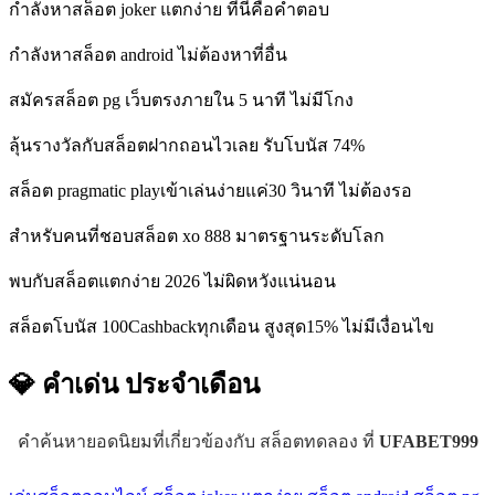
กำลังหาสล็อต joker แตกง่าย ที่นี่คือคำตอบ
กำลังหาสล็อต android ไม่ต้องหาที่อื่น
สมัครสล็อต pg เว็บตรงภายใน 5 นาที ไม่มีโกง
ลุ้นรางวัลกับสล็อตฝากถอนไวเลย รับโบนัส 74%
สล็อต pragmatic playเข้าเล่นง่ายแค่30 วินาที ไม่ต้องรอ
สำหรับคนที่ชอบสล็อต xo 888 มาตรฐานระดับโลก
พบกับสล็อตแตกง่าย 2026 ไม่ผิดหวังแน่นอน
สล็อตโบนัส 100Cashbackทุกเดือน สูงสุด15% ไม่มีเงื่อนไข
💎 คำเด่น
ประจำเดือน
คำค้นหายอดนิยมที่เกี่ยวข้องกับ สล็อตทดลอง ที่
UFABET999