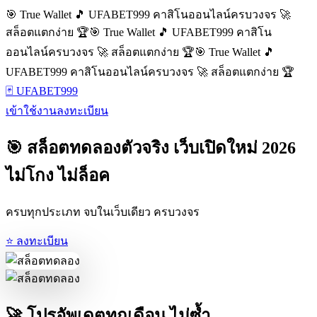
🎯 True Wallet 🎵 UFABET999 คาสิโนออนไลน์ครบวงจร 🚀
สล็อตแตกง่าย 🏆
🎯 True Wallet 🎵 UFABET999 คาสิโน
ออนไลน์ครบวงจร 🚀 สล็อตแตกง่าย 🏆
🎯 True Wallet 🎵
UFABET999 คาสิโนออนไลน์ครบวงจร 🚀 สล็อตแตกง่าย 🏆
🃏 UFABET999
เข้าใช้งาน
ลงทะเบียน
🎯 สล็อตทดลองตัวจริง เว็บเปิดใหม่ 2026
ไม่โกง ไม่ล็อค
ครบทุกประเภท จบในเว็บเดียว ครบวงจร
⭐ ลงทะเบียน
🚀 โปรอัพเดตทุกเดือน ไม่ซ้ำ