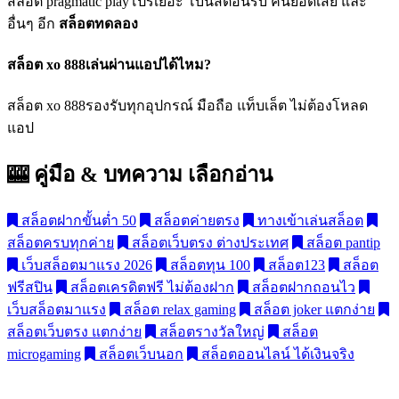
สล็อต pragmatic playโปรเยอะ โบนัสต้อนรับ คืนยอดเสีย และ
อื่นๆ อีก
สล็อตทดลอง
สล็อต xo 888เล่นผ่านแอปได้ไหม?
สล็อต xo 888รองรับทุกอุปกรณ์ มือถือ แท็บเล็ต ไม่ต้องโหลด
แอป
🎰 คู่มือ & บทความ
เลือกอ่าน
สล็อตฝากขั้นต่ำ 50
สล็อตค่ายตรง
ทางเข้าเล่นสล็อต
สล็อตครบทุกค่าย
สล็อตเว็บตรง ต่างประเทศ
สล็อต pantip
เว็บสล็อตมาแรง 2026
สล็อตทุน 100
สล็อต123
สล็อต
ฟรีสปิน
สล็อตเครดิตฟรี ไม่ต้องฝาก
สล็อตฝากถอนไว
เว็บสล็อตมาแรง
สล็อต relax gaming
สล็อต joker แตกง่าย
สล็อตเว็บตรง แตกง่าย
สล็อตรางวัลใหญ่
สล็อต
microgaming
สล็อตเว็บนอก
สล็อตออนไลน์ ได้เงินจริง