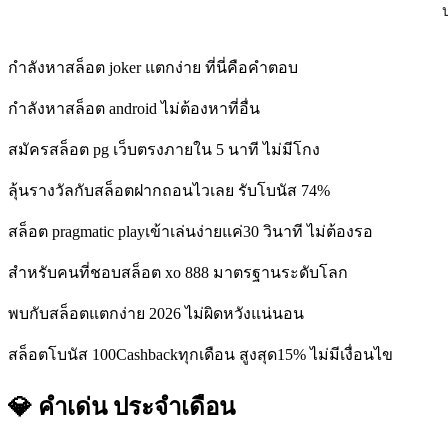
กำลังหาสล็อต joker แตกง่าย ที่นี่คือคำตอบ
กำลังหาสล็อต android ไม่ต้องหาที่อื่น
สมัครสล็อต pg เว็บตรงภายใน 5 นาที ไม่มีโกง
ลุ้นรางวัลกับสล็อตฝากถอนไวเลย รับโบนัส 74%
สล็อต pragmatic playเข้าเล่นง่ายแค่30 วินาที ไม่ต้องรอ
สำหรับคนที่ชอบสล็อต xo 888 มาตรฐานระดับโลก
พบกับสล็อตแตกง่าย 2026 ไม่ผิดหวังแน่นอน
สล็อตโบนัส 100Cashbackทุกเดือน สูงสุด15% ไม่มีเงื่อนไข
💎 คำเด่น
ประจำเดือน