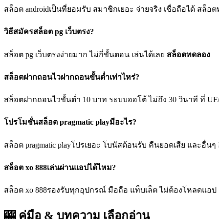
สล็อต androidเป็นที่ยอมรับ สมาชิกเยอะ จ่ายจริง เชื่อถือได้ สล็
วิธีสมัครสล็อต pg เว็บตรง?
สล็อต pg เว็บตรงง่ายมาก ไม่กี่ขั้นตอน เล่นได้เลย
สล็อตทดลอง
สล็อตฝากถอนไวฝากถอนขั้นต่ำเท่าไหร่?
สล็อตฝากถอนไวขั้นต่ำ 10 บาท ระบบออโต้ ไม่ถึง 30 วินาที ที่
โปรโมชั่นสล็อต pragmatic playมีอะไร?
สล็อต pragmatic playโปรเยอะ โบนัสต้อนรับ คืนยอดเสีย และอื่นๆ
สล็อต xo 888เล่นผ่านแอปได้ไหม?
สล็อต xo 888รองรับทุกอุปกรณ์ มือถือ แท็บเล็ต ไม่ต้องโหลดแอป
🎰 คู่มือ & บทความ
เลือกอ่าน