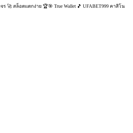
จร 🚀 สล็อตแตกง่าย 🏆
🎯 True Wallet 🎵 UFABET999 คาสิโน