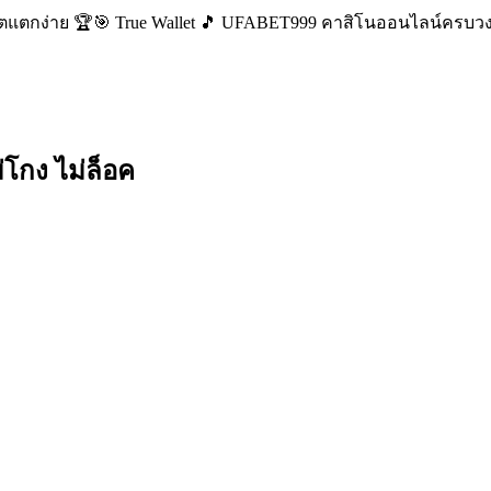
ตแตกง่าย 🏆
🎯 True Wallet 🎵 UFABET999 คาสิโนออนไลน์ครบวง
่โกง ไม่ล็อค