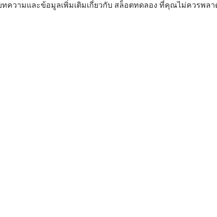
บทความและข้อมูลเพิ่มเติมเกี่ยวกับ สล็อตทดลอง ที่คุณไม่ควรพลา