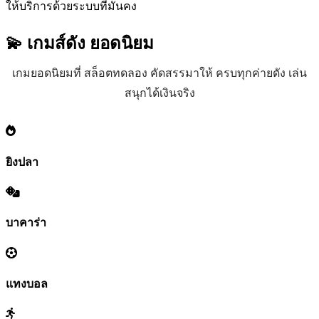
ให้บริการด้วยระบบที่มั่นคง
💫 เกมส์ดัง
ยอดนิยม
เกมยอดนิยมที่ สล็อตทดลอง คัดสรรมาให้ ครบทุกค่ายดัง เล่น
สนุกได้เงินจริง
ยิงปลา
บาคาร่า
แทงบอล