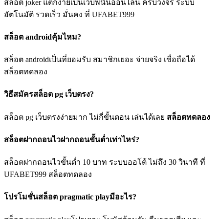
สล็อต joker แตกง่ายเป็นเว็บพนันออนไลน์ ครบวงจร ระบบ
อัตโนมัติ รวดเร็ว มั่นคง ที่ UFABET999
สล็อต androidคุ้มไหม?
สล็อต androidเป็นที่ยอมรับ สมาชิกเยอะ จ่ายจริง เชื่อถือได้
สล็อตทดลอง
วิธีสมัครสล็อต pg เว็บตรง?
สล็อต pg เว็บตรงง่ายมาก ไม่กี่ขั้นตอน เล่นได้เลย
สล็อตทดลอง
สล็อตฝากถอนไวฝากถอนขั้นต่ำเท่าไหร่?
สล็อตฝากถอนไวขั้นต่ำ 10 บาท ระบบออโต้ ไม่ถึง 30 วินาที ที่
UFABET999 สล็อตทดลอง
โปรโมชั่นสล็อต pragmatic playมีอะไร?