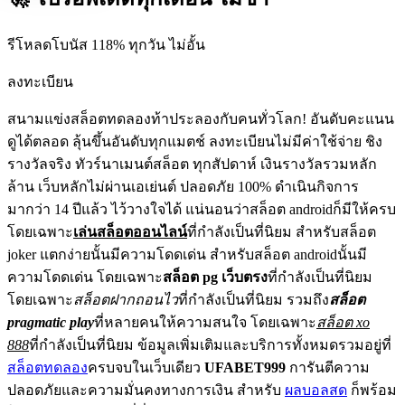
รีโหลดโบนัส 118% ทุกวัน ไม่อั้น
ลงทะเบียน
สนามแข่งสล็อตทดลองท้าประลองกับคนทั่วโลก! อันดับคะแนน
ดูได้ตลอด ลุ้นขึ้นอันดับทุกแมตช์ ลงทะเบียนไม่มีค่าใช้จ่าย ชิง
รางวัลจริง ทัวร์นาเมนต์สล็อต ทุกสัปดาห์ เงินรางวัลรวมหลัก
ล้าน เว็บหลักไม่ผ่านเอเย่นต์ ปลอดภัย 100% ดำเนินกิจการ
มากว่า 14 ปีแล้ว ไว้วางใจได้ แน่นอนว่าสล็อต androidก็มีให้ครบ
โดยเฉพาะ
เล่นสล็อตออนไลน์
ที่กำลังเป็นที่นิยม สำหรับสล็อต
joker แตกง่ายนั้นมีความโดดเด่น สำหรับสล็อต androidนั้นมี
ความโดดเด่น โดยเฉพาะ
สล็อต pg เว็บตรง
ที่กำลังเป็นที่นิยม
โดยเฉพาะ
สล็อตฝากถอนไว
ที่กำลังเป็นที่นิยม รวมถึง
สล็อต
pragmatic play
ที่หลายคนให้ความสนใจ โดยเฉพาะ
สล็อต xo
888
ที่กำลังเป็นที่นิยม ข้อมูลเพิ่มเติมและบริการทั้งหมดรวมอยู่ที่
สล็อตทดลอง
ครบจบในเว็บเดียว
UFABET999
การันตีความ
ปลอดภัยและความมั่นคงทางการเงิน สำหรับ
ผลบอลสด
ก็พร้อม