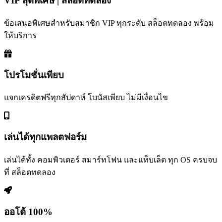
VIP สุดพิเศษ | สล็อตทดลอง
ข้อเสนอพิเศษสำหรับสมาชิก VIP ทุกระดับ สล็อตทดลอง พร้อม
ให้บริการ
โปรโมชั่นเพียบ
แจกเครดิตฟรีทุกสัปดาห์ โบนัสเพียบ ไม่มีเงื่อนไข
เล่นได้ทุกแพลตฟอร์ม
เล่นได้ทั้ง คอมพิวเตอร์ สมาร์ทโฟน และแท็บเล็ต ทุก OS ครบจบ
ที่ สล็อตทดลอง
ออโต้ 100%