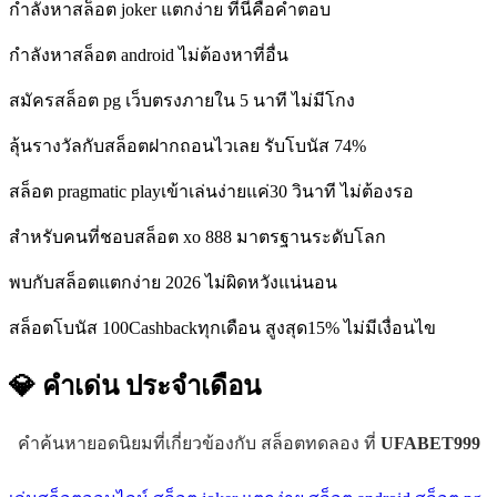
กำลังหาสล็อต joker แตกง่าย ที่นี่คือคำตอบ
กำลังหาสล็อต android ไม่ต้องหาที่อื่น
สมัครสล็อต pg เว็บตรงภายใน 5 นาที ไม่มีโกง
ลุ้นรางวัลกับสล็อตฝากถอนไวเลย รับโบนัส 74%
สล็อต pragmatic playเข้าเล่นง่ายแค่30 วินาที ไม่ต้องรอ
สำหรับคนที่ชอบสล็อต xo 888 มาตรฐานระดับโลก
พบกับสล็อตแตกง่าย 2026 ไม่ผิดหวังแน่นอน
สล็อตโบนัส 100Cashbackทุกเดือน สูงสุด15% ไม่มีเงื่อนไข
💎 คำเด่น
ประจำเดือน
คำค้นหายอดนิยมที่เกี่ยวข้องกับ สล็อตทดลอง ที่
UFABET999