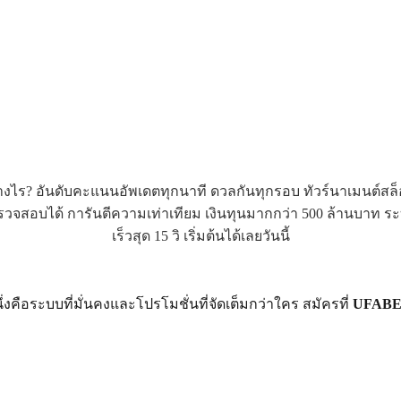
ไร? อันดับคะแนนอัพเดตทุกนาที ดวลกันทุกรอบ ทัวร์นาเมนต์สล็อต
รวจสอบได้ การันตีความเท่าเทียม เงินทุนมากกว่า 500 ล้านบาท ร
เร็วสุด 15 วิ เริ่มต้นได้เลยวันนี้
นึ่งคือระบบที่มั่นคงและโปรโมชั่นที่จัดเต็มกว่าใคร สมัครที่
UFABE