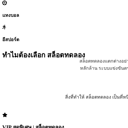
แทงบอล
อีสปอร์ต
ทำไมต้องเลือก
สล็อตทดลอง
สล็อตทดลองแตกต่างอย่าง
หลักล้าน ระบบแข่งขันต
สิ่งที่ทำให้ สล็อตทดลอง เป็นที่ห
VIP สุดพิเศษ | สล็อตทดลอง