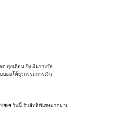
 ทุกเดือน ชิงเงินรางวัล
ะบบออโต้ธุรกรรมการเงิน
T999
วันนี้ รับสิทธิพิเศษมากมาย