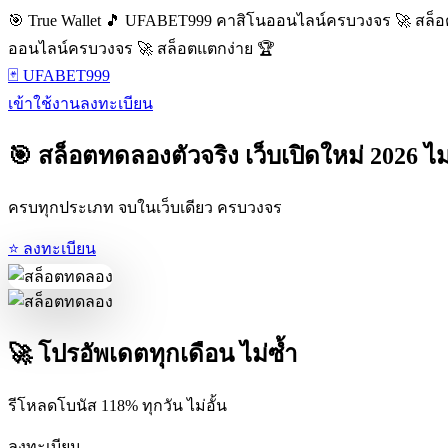
🎯 True Wallet 🎵 UFABET999 คาสิโนออนไลน์ครบวงจร 🚀 สล็อ
ออนไลน์ครบวงจร 🚀 สล็อตแตกง่าย 🏆
🃏 UFABET999
เข้าใช้งาน
ลงทะเบียน
🎯 สล็อตทดลองตัวจริง เว็บเปิดใหม่ 2026 ไม
ครบทุกประเภท จบในเว็บเดียว ครบวงจร
⭐ ลงทะเบียน
🚀 โปรอัพเดตทุกเดือน ไม่ซ้ำ
รีโหลดโบนัส 118% ทุกวัน ไม่อั้น
ลงทะเบียน