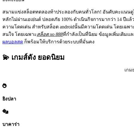
สนามแข่งสล็อตทดลองท้าประลองกับคนทั่วโลก! อันดับคะแนนดูได้ตลอ
หลักไม่ผ่านเอเย่นต์ ปลอดภัย 100% ดำเนินกิจการมากว่า 14 ปีแล้
ความโดดเด่น สำหรับสล็อต androidนั้นมีความโดดเด่น โดยเฉพา
สนใจ โดยเฉพาะ
สล็อต xo 888
ที่กำลังเป็นที่นิยม ข้อมูลเพิ่มเติมแ
ผลบอลสด
ก็พร้อมให้บริการด้วยระบบที่มั่นคง
💫 เกมส์ดัง
ยอดนิยม
เกมย
ยิงปลา
บาคาร่า