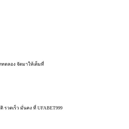
ตทดลอง จัดมาให้เต็มที่
ิ รวดเร็ว มั่นคง ที่ UFABET999