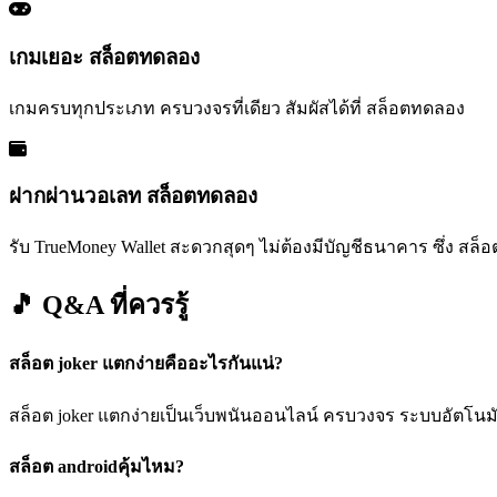
เกมเยอะ สล็อตทดลอง
เกมครบทุกประเภท ครบวงจรที่เดียว สัมผัสได้ที่ สล็อตทดลอง
ฝากผ่านวอเลท สล็อตทดลอง
รับ TrueMoney Wallet สะดวกสุดๆ ไม่ต้องมีบัญชีธนาคาร ซึ่ง สล็อ
🎵 Q&A
ที่ควรรู้
สล็อต joker แตกง่ายคืออะไรกันแน่?
สล็อต joker แตกง่ายเป็นเว็บพนันออนไลน์ ครบวงจร ระบบอัตโนมัต
สล็อต androidคุ้มไหม?