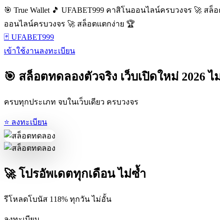
🎯 True Wallet 🎵 UFABET999 คาสิโนออนไลน์ครบวงจร 🚀 สล็อ
ออนไลน์ครบวงจร 🚀 สล็อตแตกง่าย 🏆
🃏 UFABET999
เข้าใช้งาน
ลงทะเบียน
🎯 สล็อตทดลองตัวจริง เว็บเปิดใหม่ 2026 ไม
ครบทุกประเภท จบในเว็บเดียว ครบวงจร
⭐ ลงทะเบียน
🚀 โปรอัพเดตทุกเดือน ไม่ซ้ำ
รีโหลดโบนัส 118% ทุกวัน ไม่อั้น
ลงทะเบียน