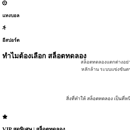
แทงบอล
อีสปอร์ต
ทำไมต้องเลือก
สล็อตทดลอง
สล็อตทดลองแตกต่างอย่าง
หลักล้าน ระบบแข่งขันต
สิ่งที่ทำให้ สล็อตทดลอง เป็นที่ห
VIP สุดพิเศษ | สล็อตทดลอง