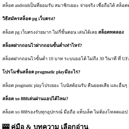
สล็อต androidเป็นที่ยอมรับ สมาชิกเยอะ จ่ายจริง เชื่อถือได้ สล็
วิธีสมัครสล็อต pg เว็บตรง?
สล็อต pg เว็บตรงง่ายมาก ไม่กี่ขั้นตอน เล่นได้เลย
สล็อตทดลอง
สล็อตฝากถอนไวฝากถอนขั้นต่ำเท่าไหร่?
สล็อตฝากถอนไวขั้นต่ำ 10 บาท ระบบออโต้ ไม่ถึง 30 วินาที ที่
โปรโมชั่นสล็อต pragmatic playมีอะไร?
สล็อต pragmatic playโปรเยอะ โบนัสต้อนรับ คืนยอดเสีย และอื่นๆ
สล็อต xo 888เล่นผ่านแอปได้ไหม?
สล็อต xo 888รองรับทุกอุปกรณ์ มือถือ แท็บเล็ต ไม่ต้องโหลดแอป
🎰 คู่มือ & บทความ
เลือกอ่าน