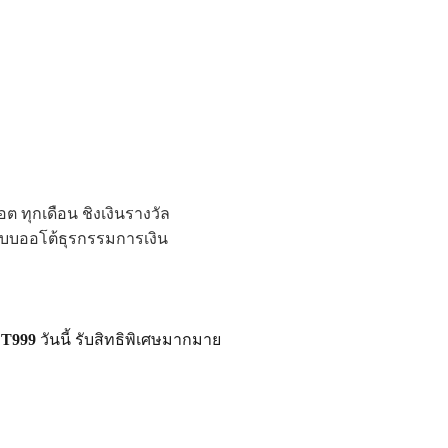
 ทุกเดือน ชิงเงินรางวัล
ะบบออโต้ธุรกรรมการเงิน
T999
วันนี้ รับสิทธิพิเศษมากมาย