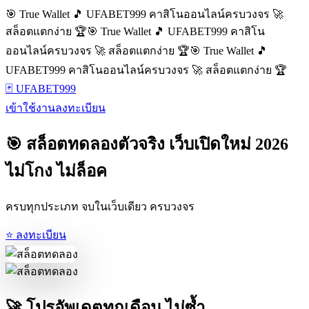
🎯 True Wallet 🎵 UFABET999 คาสิโนออนไลน์ครบวงจร 🚀
สล็อตแตกง่าย 🏆
🎯 True Wallet 🎵 UFABET999 คาสิโน
ออนไลน์ครบวงจร 🚀 สล็อตแตกง่าย 🏆
🎯 True Wallet 🎵
UFABET999 คาสิโนออนไลน์ครบวงจร 🚀 สล็อตแตกง่าย 🏆
🃏 UFABET999
เข้าใช้งาน
ลงทะเบียน
🎯 สล็อตทดลองตัวจริง เว็บเปิดใหม่ 2026
ไม่โกง ไม่ล็อค
ครบทุกประเภท จบในเว็บเดียว ครบวงจร
⭐ ลงทะเบียน
🚀 โปรอัพเดตทุกเดือน ไม่ซ้ำ