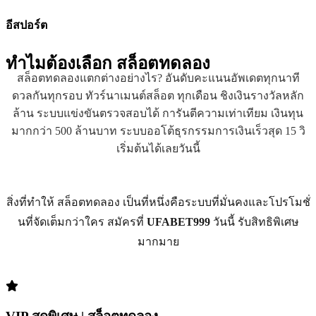
อีสปอร์ต
ทำไมต้องเลือก
สล็อตทดลอง
สล็อตทดลองแตกต่างอย่างไร? อันดับคะแนนอัพเดตทุกนาที
ดวลกันทุกรอบ ทัวร์นาเมนต์สล็อต ทุกเดือน ชิงเงินรางวัลหลัก
ล้าน ระบบแข่งขันตรวจสอบได้ การันตีความเท่าเทียม เงินทุน
มากกว่า 500 ล้านบาท ระบบออโต้ธุรกรรมการเงินเร็วสุด 15 วิ
เริ่มต้นได้เลยวันนี้
สิ่งที่ทำให้ สล็อตทดลอง เป็นที่หนึ่งคือระบบที่มั่นคงและโปรโมชั่
นที่จัดเต็มกว่าใคร สมัครที่
UFABET999
วันนี้ รับสิทธิพิเศษ
มากมาย