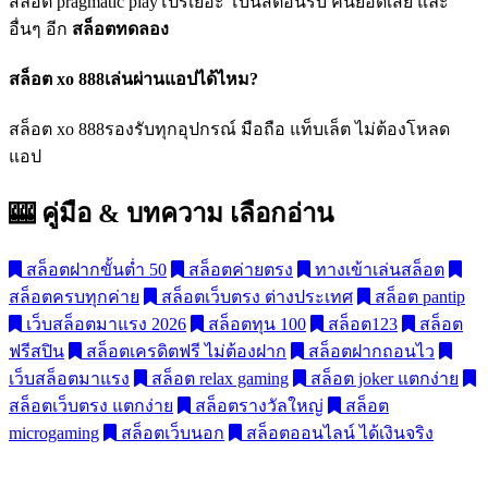
สล็อต pragmatic playโปรเยอะ โบนัสต้อนรับ คืนยอดเสีย และ
อื่นๆ อีก
สล็อตทดลอง
สล็อต xo 888เล่นผ่านแอปได้ไหม?
สล็อต xo 888รองรับทุกอุปกรณ์ มือถือ แท็บเล็ต ไม่ต้องโหลด
แอป
🎰 คู่มือ & บทความ
เลือกอ่าน
สล็อตฝากขั้นต่ำ 50
สล็อตค่ายตรง
ทางเข้าเล่นสล็อต
สล็อตครบทุกค่าย
สล็อตเว็บตรง ต่างประเทศ
สล็อต pantip
เว็บสล็อตมาแรง 2026
สล็อตทุน 100
สล็อต123
สล็อต
ฟรีสปิน
สล็อตเครดิตฟรี ไม่ต้องฝาก
สล็อตฝากถอนไว
เว็บสล็อตมาแรง
สล็อต relax gaming
สล็อต joker แตกง่าย
สล็อตเว็บตรง แตกง่าย
สล็อตรางวัลใหญ่
สล็อต
microgaming
สล็อตเว็บนอก
สล็อตออนไลน์ ได้เงินจริง