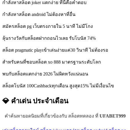
กำลังหาสล็อต joker แตกง่าย ที่นี่คือคำตอบ
กำลังหาสล็อต android ไม่ต้องหาที่อื่น
สมัครสล็อต pg เว็บตรงภายใน 5 นาที ไม่มีโกง
ลุ้นรางวัลกับสล็อตฝากถอนไวเลย รับโบนัส 74%
สล็อต pragmatic playเข้าเล่นง่ายแค่30 วินาที ไม่ต้องรอ
สำหรับคนที่ชอบสล็อต xo 888 มาตรฐานระดับโลก
พบกับสล็อตแตกง่าย 2026 ไม่ผิดหวังแน่นอน
สล็อตโบนัส 100Cashbackทุกเดือน สูงสุด15% ไม่มีเงื่อนไข
💎 คำเด่น
ประจำเดือน
คำค้นหายอดนิยมที่เกี่ยวข้องกับ สล็อตทดลอง ที่
UFABET999