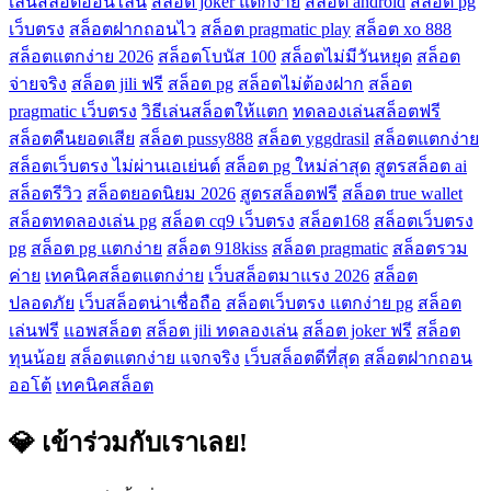
เล่นสล็อตออนไลน์
สล็อต joker แตกง่าย
สล็อต android
สล็อต pg
เว็บตรง
สล็อตฝากถอนไว
สล็อต pragmatic play
สล็อต xo 888
สล็อตแตกง่าย 2026
สล็อตโบนัส 100
สล็อตไม่มีวันหยุด
สล็อต
จ่ายจริง
สล็อต jili ฟรี
สล็อต pg
สล็อตไม่ต้องฝาก
สล็อต
pragmatic เว็บตรง
วิธีเล่นสล็อตให้แตก
ทดลองเล่นสล็อตฟรี
สล็อตคืนยอดเสีย
สล็อต pussy888
สล็อต yggdrasil
สล็อตแตกง่าย
สล็อตเว็บตรง ไม่ผ่านเอเย่นต์
สล็อต pg ใหม่ล่าสุด
สูตรสล็อต ai
สล็อตรีวิว
สล็อตยอดนิยม 2026
สูตรสล็อตฟรี
สล็อต true wallet
สล็อตทดลองเล่น pg
สล็อต cq9 เว็บตรง
สล็อต168
สล็อตเว็บตรง
pg
สล็อต pg แตกง่าย
สล็อต 918kiss
สล็อต pragmatic
สล็อตรวม
ค่าย
เทคนิคสล็อตแตกง่าย
เว็บสล็อตมาแรง 2026
สล็อต
ปลอดภัย
เว็บสล็อตน่าเชื่อถือ
สล็อตเว็บตรง แตกง่าย pg
สล็อต
เล่นฟรี
แอพสล็อต
สล็อต jili ทดลองเล่น
สล็อต joker ฟรี
สล็อต
ทุนน้อย
สล็อตแตกง่าย แจกจริง
เว็บสล็อตดีที่สุด
สล็อตฝากถอน
ออโต้
เทคนิคสล็อต
💎 เข้าร่วมกับเราเลย!