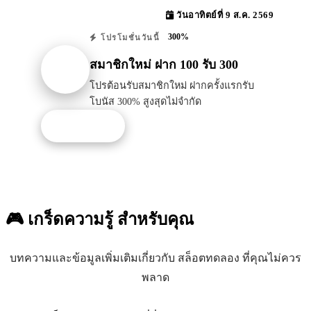
วันอาทิตย์ที่ 9 ส.ค. 2569
300%
โปรโมชั่นวันนี้
สมาชิกใหม่ ฝาก 100 รับ 300
โปรต้อนรับสมาชิกใหม่ ฝากครั้งแรกรับ
โบนัส 300% สูงสุดไม่จำกัด
รับโปรนี้
🎮 เกร็ดความรู้
สำหรับคุณ
บทความและข้อมูลเพิ่มเติมเกี่ยวกับ สล็อตทดลอง ที่คุณไม่ควร
พลาด