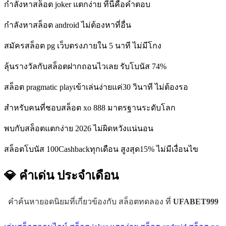
กำลังหาสล็อต joker แตกง่าย ที่นี่คือคำตอบ
กำลังหาสล็อต android ไม่ต้องหาที่อื่น
สมัครสล็อต pg เว็บตรงภายใน 5 นาที ไม่มีโกง
ลุ้นรางวัลกับสล็อตฝากถอนไวเลย รับโบนัส 74%
สล็อต pragmatic playเข้าเล่นง่ายแค่30 วินาที ไม่ต้องรอ
สำหรับคนที่ชอบสล็อต xo 888 มาตรฐานระดับโลก
พบกับสล็อตแตกง่าย 2026 ไม่ผิดหวังแน่นอน
สล็อตโบนัส 100Cashbackทุกเดือน สูงสุด15% ไม่มีเงื่อนไข
💎 คำเด่น
ประจำเดือน
คำค้นหายอดนิยมที่เกี่ยวข้องกับ สล็อตทดลอง ที่
UFABET999