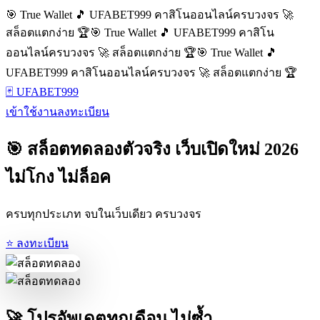
🎯 True Wallet 🎵 UFABET999 คาสิโนออนไลน์ครบวงจร 🚀
สล็อตแตกง่าย 🏆
🎯 True Wallet 🎵 UFABET999 คาสิโน
ออนไลน์ครบวงจร 🚀 สล็อตแตกง่าย 🏆
🎯 True Wallet 🎵
UFABET999 คาสิโนออนไลน์ครบวงจร 🚀 สล็อตแตกง่าย 🏆
🃏 UFABET999
เข้าใช้งาน
ลงทะเบียน
🎯 สล็อตทดลองตัวจริง เว็บเปิดใหม่ 2026
ไม่โกง ไม่ล็อค
ครบทุกประเภท จบในเว็บเดียว ครบวงจร
⭐ ลงทะเบียน
🚀 โปรอัพเดตทุกเดือน ไม่ซ้ำ