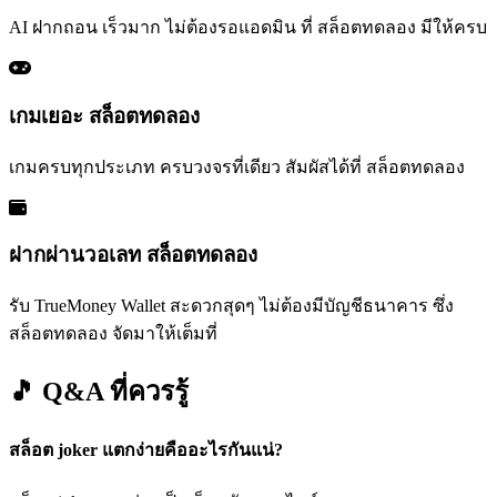
AI ฝากถอน เร็วมาก ไม่ต้องรอแอดมิน ที่ สล็อตทดลอง มีให้ครบ
เกมเยอะ สล็อตทดลอง
เกมครบทุกประเภท ครบวงจรที่เดียว สัมผัสได้ที่ สล็อตทดลอง
ฝากผ่านวอเลท สล็อตทดลอง
รับ TrueMoney Wallet สะดวกสุดๆ ไม่ต้องมีบัญชีธนาคาร ซึ่ง
สล็อตทดลอง จัดมาให้เต็มที่
🎵 Q&A
ที่ควรรู้
สล็อต joker แตกง่ายคืออะไรกันแน่?