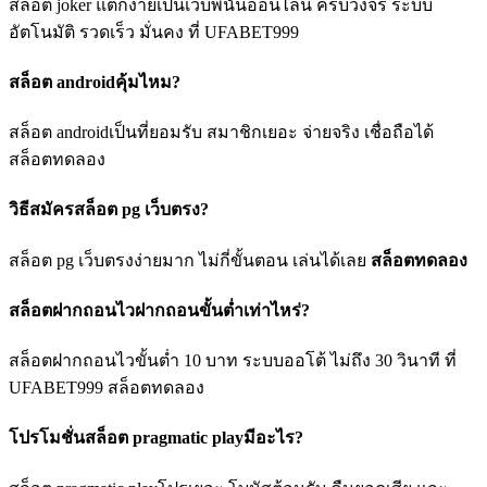
สล็อต joker แตกง่ายเป็นเว็บพนันออนไลน์ ครบวงจร ระบบ
อัตโนมัติ รวดเร็ว มั่นคง ที่ UFABET999
สล็อต androidคุ้มไหม?
สล็อต androidเป็นที่ยอมรับ สมาชิกเยอะ จ่ายจริง เชื่อถือได้
สล็อตทดลอง
วิธีสมัครสล็อต pg เว็บตรง?
สล็อต pg เว็บตรงง่ายมาก ไม่กี่ขั้นตอน เล่นได้เลย
สล็อตทดลอง
สล็อตฝากถอนไวฝากถอนขั้นต่ำเท่าไหร่?
สล็อตฝากถอนไวขั้นต่ำ 10 บาท ระบบออโต้ ไม่ถึง 30 วินาที ที่
UFABET999 สล็อตทดลอง
โปรโมชั่นสล็อต pragmatic playมีอะไร?