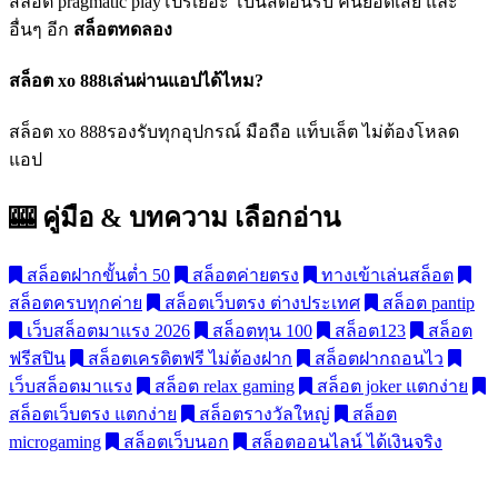
สล็อต pragmatic playโปรเยอะ โบนัสต้อนรับ คืนยอดเสีย และ
อื่นๆ อีก
สล็อตทดลอง
สล็อต xo 888เล่นผ่านแอปได้ไหม?
สล็อต xo 888รองรับทุกอุปกรณ์ มือถือ แท็บเล็ต ไม่ต้องโหลด
แอป
🎰 คู่มือ & บทความ
เลือกอ่าน
สล็อตฝากขั้นต่ำ 50
สล็อตค่ายตรง
ทางเข้าเล่นสล็อต
สล็อตครบทุกค่าย
สล็อตเว็บตรง ต่างประเทศ
สล็อต pantip
เว็บสล็อตมาแรง 2026
สล็อตทุน 100
สล็อต123
สล็อต
ฟรีสปิน
สล็อตเครดิตฟรี ไม่ต้องฝาก
สล็อตฝากถอนไว
เว็บสล็อตมาแรง
สล็อต relax gaming
สล็อต joker แตกง่าย
สล็อตเว็บตรง แตกง่าย
สล็อตรางวัลใหญ่
สล็อต
microgaming
สล็อตเว็บนอก
สล็อตออนไลน์ ได้เงินจริง