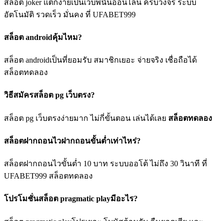
สล็อต joker แตกง่ายเป็นเว็บพนันออนไลน์ ครบวงจร ระบบ
อัตโนมัติ รวดเร็ว มั่นคง ที่ UFABET999
สล็อต androidคุ้มไหม?
สล็อต androidเป็นที่ยอมรับ สมาชิกเยอะ จ่ายจริง เชื่อถือได้
สล็อตทดลอง
วิธีสมัครสล็อต pg เว็บตรง?
สล็อต pg เว็บตรงง่ายมาก ไม่กี่ขั้นตอน เล่นได้เลย
สล็อตทดลอง
สล็อตฝากถอนไวฝากถอนขั้นต่ำเท่าไหร่?
สล็อตฝากถอนไวขั้นต่ำ 10 บาท ระบบออโต้ ไม่ถึง 30 วินาที ที่
UFABET999 สล็อตทดลอง
โปรโมชั่นสล็อต pragmatic playมีอะไร?