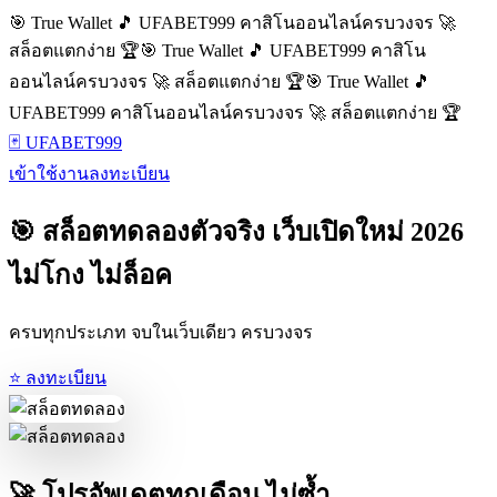
🎯 True Wallet 🎵 UFABET999 คาสิโนออนไลน์ครบวงจร 🚀
สล็อตแตกง่าย 🏆
🎯 True Wallet 🎵 UFABET999 คาสิโน
ออนไลน์ครบวงจร 🚀 สล็อตแตกง่าย 🏆
🎯 True Wallet 🎵
UFABET999 คาสิโนออนไลน์ครบวงจร 🚀 สล็อตแตกง่าย 🏆
🃏 UFABET999
เข้าใช้งาน
ลงทะเบียน
🎯 สล็อตทดลองตัวจริง เว็บเปิดใหม่ 2026
ไม่โกง ไม่ล็อค
ครบทุกประเภท จบในเว็บเดียว ครบวงจร
⭐ ลงทะเบียน
🚀 โปรอัพเดตทุกเดือน ไม่ซ้ำ