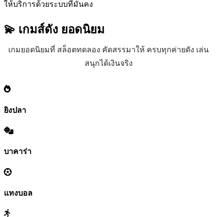
ให้บริการด้วยระบบที่มั่นคง
💫 เกมส์ดัง
ยอดนิยม
เกมยอดนิยมที่ สล็อตทดลอง คัดสรรมาให้ ครบทุกค่ายดัง เล่น
สนุกได้เงินจริง
ยิงปลา
บาคาร่า
แทงบอล