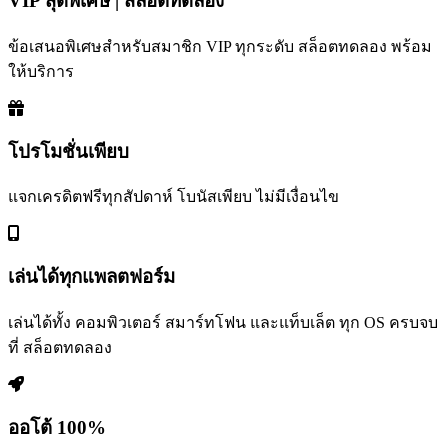
VIP สุดพิเศษ | สล็อตทดลอง
ข้อเสนอพิเศษสำหรับสมาชิก VIP ทุกระดับ สล็อตทดลอง พร้อม
ให้บริการ
โปรโมชั่นเพียบ
แจกเครดิตฟรีทุกสัปดาห์ โบนัสเพียบ ไม่มีเงื่อนไข
เล่นได้ทุกแพลตฟอร์ม
เล่นได้ทั้ง คอมพิวเตอร์ สมาร์ทโฟน และแท็บเล็ต ทุก OS ครบจบ
ที่ สล็อตทดลอง
ออโต้ 100%