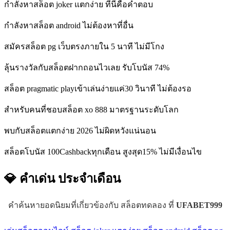
กำลังหาสล็อต joker แตกง่าย ที่นี่คือคำตอบ
กำลังหาสล็อต android ไม่ต้องหาที่อื่น
สมัครสล็อต pg เว็บตรงภายใน 5 นาที ไม่มีโกง
ลุ้นรางวัลกับสล็อตฝากถอนไวเลย รับโบนัส 74%
สล็อต pragmatic playเข้าเล่นง่ายแค่30 วินาที ไม่ต้องรอ
สำหรับคนที่ชอบสล็อต xo 888 มาตรฐานระดับโลก
พบกับสล็อตแตกง่าย 2026 ไม่ผิดหวังแน่นอน
สล็อตโบนัส 100Cashbackทุกเดือน สูงสุด15% ไม่มีเงื่อนไข
💎 คำเด่น
ประจำเดือน
คำค้นหายอดนิยมที่เกี่ยวข้องกับ สล็อตทดลอง ที่
UFABET999