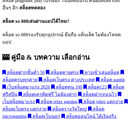
สล็อต pragmatic playโปรเยอะ โบนัสต้อนรับ คืนยอดเสีย และ
อื่นๆ อีก
สล็อตทดลอง
สล็อต xo 888เล่นผ่านแอปได้ไหม?
สล็อต xo 888รองรับทุกอุปกรณ์ มือถือ แท็บเล็ต ไม่ต้องโหลด
แอป
🎰 คู่มือ & บทความ
เลือกอ่าน
สล็อตฝากขั้นต่ำ 50
สล็อตค่ายตรง
ทางเข้าเล่นสล็อต
สล็อตครบทุกค่าย
สล็อตเว็บตรง ต่างประเทศ
สล็อต pantip
เว็บสล็อตมาแรง 2026
สล็อตทุน 100
สล็อต123
สล็อต
ฟรีสปิน
สล็อตเครดิตฟรี ไม่ต้องฝาก
สล็อตฝากถอนไว
เว็บสล็อตมาแรง
สล็อต relax gaming
สล็อต joker แตกง่าย
สล็อตเว็บตรง แตกง่าย
สล็อตรางวัลใหญ่
สล็อต
microgaming
สล็อตเว็บนอก
สล็อตออนไลน์ ได้เงินจริง