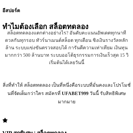
อีสปอร์ต
ทำไมต้องเลือก
สล็อตทดลอง
สล็อตทดลองแตกต่างอย่างไร? อันดับคะแนนอัพเดตทุกนาที
ดวลกันทุกรอบ ทัวร์นาเมนต์สล็อต ทุกเดือน ชิงเงินรางวัลหลัก
ล้าน ระบบแข่งขันตรวจสอบได้ การันตีความเท่าเทียม เงินทุน
มากกว่า 500 ล้านบาท ระบบออโต้ธุรกรรมการเงินเร็วสุด 15 วิ
เริ่มต้นได้เลยวันนี้
สิ่งที่ทำให้ สล็อตทดลอง เป็นที่หนึ่งคือระบบที่มั่นคงและโปรโมชั่
นที่จัดเต็มกว่าใคร สมัครที่
UFABET999
วันนี้ รับสิทธิพิเศษ
มากมาย