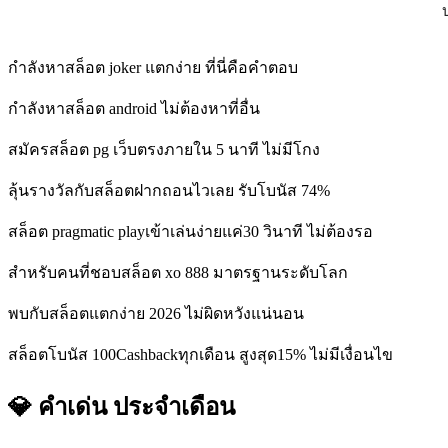
กำลังหาสล็อต joker แตกง่าย ที่นี่คือคำตอบ
กำลังหาสล็อต android ไม่ต้องหาที่อื่น
สมัครสล็อต pg เว็บตรงภายใน 5 นาที ไม่มีโกง
ลุ้นรางวัลกับสล็อตฝากถอนไวเลย รับโบนัส 74%
สล็อต pragmatic playเข้าเล่นง่ายแค่30 วินาที ไม่ต้องรอ
สำหรับคนที่ชอบสล็อต xo 888 มาตรฐานระดับโลก
พบกับสล็อตแตกง่าย 2026 ไม่ผิดหวังแน่นอน
สล็อตโบนัส 100Cashbackทุกเดือน สูงสุด15% ไม่มีเงื่อนไข
💎 คำเด่น
ประจำเดือน