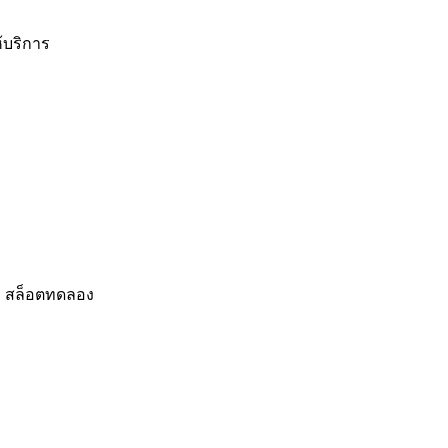
้บริการ
ี่ สล็อตทดลอง