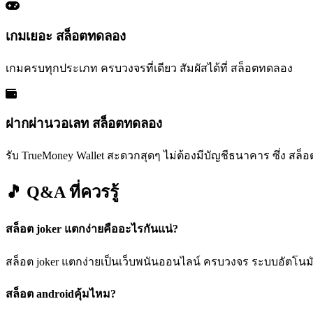
เกมเยอะ สล็อตทดลอง
เกมครบทุกประเภท ครบวงจรที่เดียว สัมผัสได้ที่ สล็อตทดลอง
ฝากผ่านวอเลท สล็อตทดลอง
รับ TrueMoney Wallet สะดวกสุดๆ ไม่ต้องมีบัญชีธนาคาร ซึ่ง สล็อ
🎵 Q&A
ที่ควรรู้
สล็อต joker แตกง่ายคืออะไรกันแน่?
สล็อต joker แตกง่ายเป็นเว็บพนันออนไลน์ ครบวงจร ระบบอัตโนมัต
สล็อต androidคุ้มไหม?