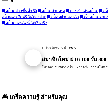
สล็อตฝากขั้นต่ำ 50
สล็อตค่ายตรง
ทางเข้าเล่นสล็อต
สล
สล็อตเครดิตฟรี ไม่ต้องฝาก
สล็อตฝากถอนไว
เว็บสล็อตมาแ
สล็อตออนไลน์ ได้เงินจริง
300%
โปรโมชั่นวันนี้
สมาชิกใหม่ ฝาก 100 รับ 300
โปรต้อนรับสมาชิกใหม่ ฝากครั้งแรกรับโบนัส 
🎮 เกร็ดความรู้
สำหรับคุณ