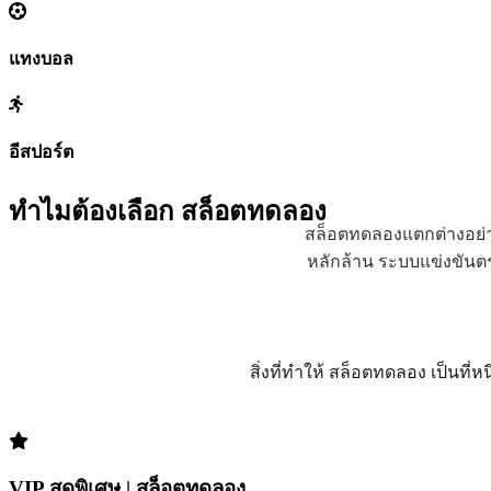
แทงบอล
อีสปอร์ต
ทำไมต้องเลือก
สล็อตทดลอง
สล็อตทดลองแตกต่างอย่าง
หลักล้าน ระบบแข่งขันต
สิ่งที่ทำให้ สล็อตทดลอง เป็นที่ห
VIP สุดพิเศษ | สล็อตทดลอง