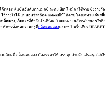
ด ลุ้นขึ้นอันดับทุกแมตช์ ลงทะเบียนไม่มีค่าใช้จ่าย ชิงรางวัลจร
ว ไว้วางใจได้ แน่นอนว่าสล็อต androidก็มีให้ครบ โดยเฉพาะ
เล่นสล
ะ
สล็อต pg เว็บตรง
ที่กำลังเป็นที่นิยม โดยเฉพาะ
สล็อตฝากถอนไว
ที
ละบริการทั้งหมดรวมอยู่ที่
สล็อตทดลอง
ครบจบในเว็บเดียว
UFABET
อดนิยมที่ สล็อตทดลอง คัดสรรมาให้ ครบทุกค่ายดัง เล่นสนุกได้เงิ