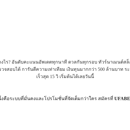
ไร? อันดับคะแนนอัพเดตทุกนาที ดวลกันทุกรอบ ทัวร์นาเมนต์สล็อต
รวจสอบได้ การันตีความเท่าเทียม เงินทุนมากกว่า 500 ล้านบาท ร
เร็วสุด 15 วิ เริ่มต้นได้เลยวันนี้
นึ่งคือระบบที่มั่นคงและโปรโมชั่นที่จัดเต็มกว่าใคร สมัครที่
UFABE