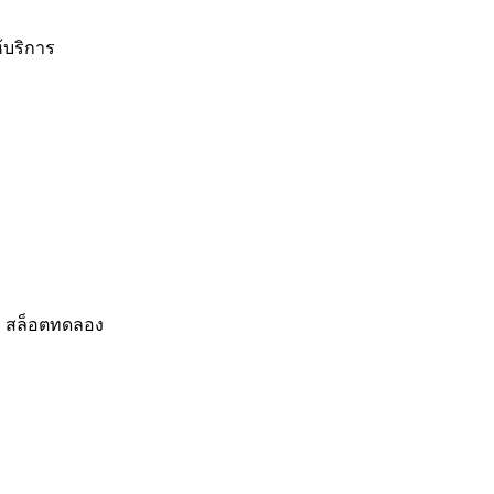
้บริการ
ี่ สล็อตทดลอง