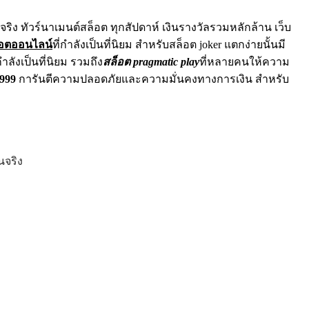
ิง ทัวร์นาเมนต์สล็อต ทุกสัปดาห์ เงินรางวัลรวมหลักล้าน เว็บ
็อตออนไลน์
ที่กำลังเป็นที่นิยม สำหรับสล็อต joker แตกง่ายนั้นมี
่กำลังเป็นที่นิยม รวมถึง
สล็อต pragmatic play
ที่หลายคนให้ความ
999
การันตีความปลอดภัยและความมั่นคงทางการเงิน สำหรับ
นจริง