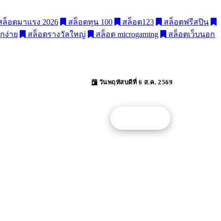
สล็อตมาแรง 2026
สล็อตทุน 100
สล็อต123
สล็อตฟรีสปิน
กง่าย
สล็อตรางวัลใหญ่
สล็อต microgaming
สล็อตเว็บนอก
วันพฤหัสบดีที่ 6 ส.ค. 2569
รับโปรนี้