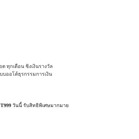
 ทุกเดือน ชิงเงินรางวัล
ะบบออโต้ธุรกรรมการเงิน
T999
วันนี้ รับสิทธิพิเศษมากมาย